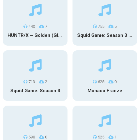
440
7
755
5
HUNTR/X – Golden (Glowin’ Version)
Squid Game: Season 3 | Final Games
713
2
628
0
Squid Game: Season 3
Monaco Franze
598
0
525
1