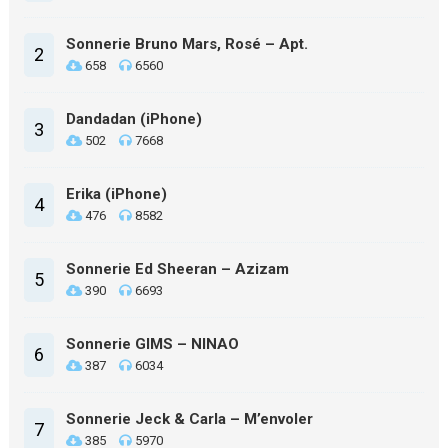
Sonnerie Bruno Mars, Rosé – Apt.
2
658
6560
Dandadan (iPhone)
3
502
7668
Erika (iPhone)
4
476
8582
Sonnerie Ed Sheeran – Azizam
5
390
6693
Sonnerie GIMS – NINAO
6
387
6034
Sonnerie Jeck & Carla – M’envoler
7
385
5970