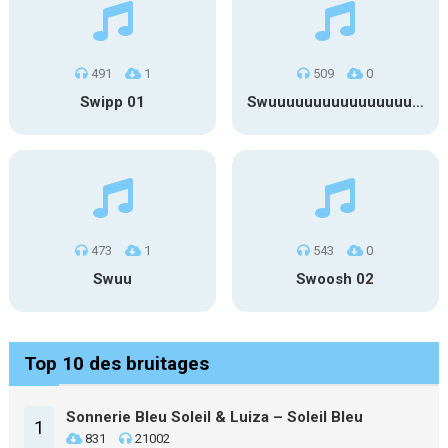
491
1
509
0
Swipp 01
Swuuuuuuuuuuuuuuuuuuuuuu
473
1
543
0
Swuu
Swoosh 02
Top 10 des bruitages
Sonnerie Bleu Soleil & Luiza – Soleil Bleu
1
831
21002