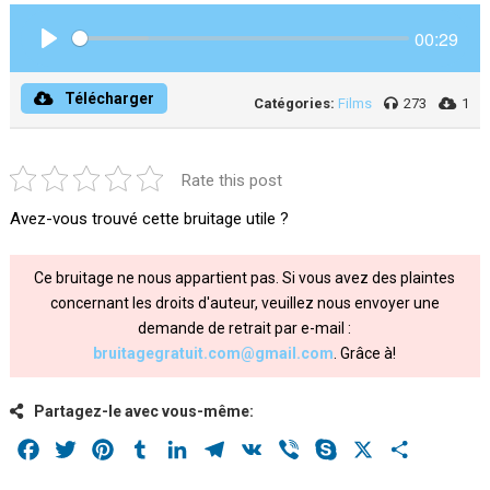
00:29
Play
Télécharger
Catégories:
Films
273
1
Rate this post
Avez-vous trouvé cette bruitage utile ?
Ce bruitage ne nous appartient pas. Si vous avez des plaintes
concernant les droits d'auteur, veuillez nous envoyer une
demande de retrait par e-mail :
bruitagegratuit.com@gmail.com
. Grâce à!
Partagez-le avec vous-même:
Facebook
Twitter
Pinterest
Tumblr
LinkedIn
Telegram
VK
Viber
Skype
X
Share