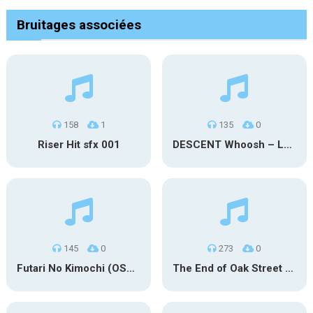
Bruitages associées
158
1
135
0
Riser Hit sfx 001
DESCENT Whoosh – Long
145
0
273
0
Futari No Kimochi (OST Inuyasha)
The End of Oak Street Trailer