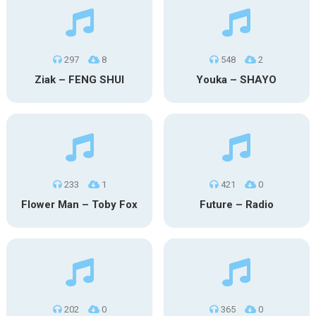
297
8
548
2
Ziak – FENG SHUI
Youka – SHAYO
233
1
421
0
Flower Man – Toby Fox
Future – Radio
202
0
365
0