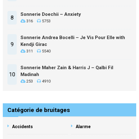
Sonnerie Doechii – Anxiety
8
316
5753
Sonnerie Andrea Bocelli – Je Vis Pour Elle with
9
Kendji Girac
311
5540
Sonnerie Maher Zain & Harris J – Qalbi Fil
10
Madinah
253
4910
Catégorie de bruitages
Accidents
Alarme