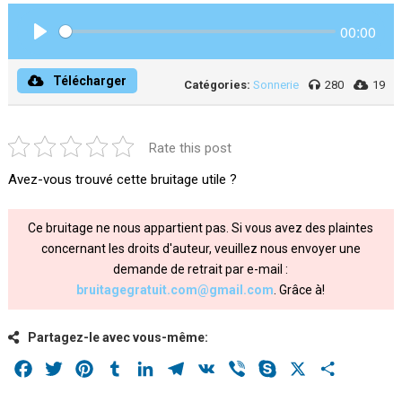
00:00
Play
Télécharger
Catégories:
Sonnerie
280
19
Rate this post
Avez-vous trouvé cette bruitage utile ?
Ce bruitage ne nous appartient pas. Si vous avez des plaintes
concernant les droits d'auteur, veuillez nous envoyer une
demande de retrait par e-mail :
bruitagegratuit.com@gmail.com
. Grâce à!
Partagez-le avec vous-même:
Facebook
Twitter
Pinterest
Tumblr
LinkedIn
Telegram
VK
Viber
Skype
X
Share