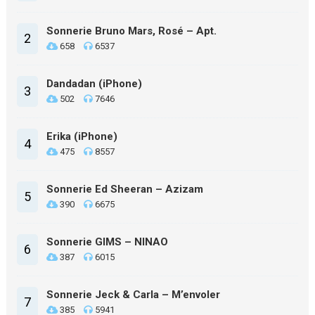
Sonnerie Bruno Mars, Rosé – Apt.
2
658
6537
Dandadan (iPhone)
3
502
7646
Erika (iPhone)
4
475
8557
Sonnerie Ed Sheeran – Azizam
5
390
6675
Sonnerie GIMS – NINAO
6
387
6015
Sonnerie Jeck & Carla – M’envoler
7
385
5941