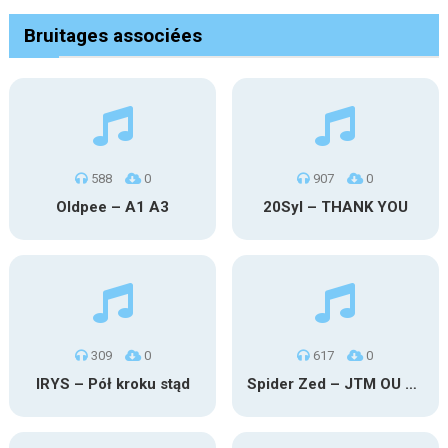
Bruitages associées
588
0
907
0
Oldpee – A1 A3
20Syl – THANK YOU
309
0
617
0
IRYS – Pół kroku stąd
Spider Zed – JTM OU TG