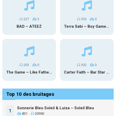
227
3
355
0
BAD – ATEEZ
Terra Sabi – Boy Game X Marcia Cruz
203
0
302
0
The Game – Like Father Like Daughter
Carter Faith – Bar Star Vevo
Top 10 des bruitages
Sonnerie Bleu Soleil & Luiza – Soleil Bleu
1
831
20950