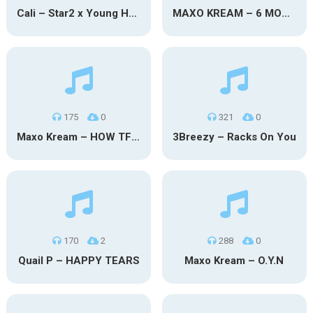
Cali – Star2 x Young Henny
MAXO KREAM – 6 MONTHS CLEAN
175
0
321
0
Maxo Kream – HOW TF I’M LUCKY
3Breezy – Racks On You
170
2
288
0
Quail P – HAPPY TEARS
Maxo Kream – O.Y.N