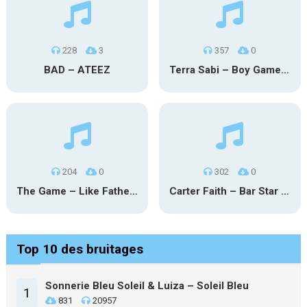
228
3
357
0
BAD – ATEEZ
Terra Sabi – Boy Game X Marcia Cruz
204
0
302
0
The Game – Like Father Like Daughter
Carter Faith – Bar Star Vevo
Top 10 des bruitages
Sonnerie Bleu Soleil & Luiza – Soleil Bleu
1
831
20957