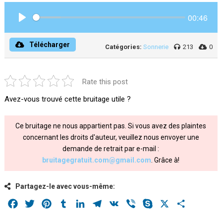
00:46
Play
Télécharger
Catégories:
Sonnerie
213
0
Rate this post
Avez-vous trouvé cette bruitage utile ?
Ce bruitage ne nous appartient pas. Si vous avez des plaintes
concernant les droits d'auteur, veuillez nous envoyer une
demande de retrait par e-mail :
bruitagegratuit.com@gmail.com
. Grâce à!
Partagez-le avec vous-même:
Facebook
Twitter
Pinterest
Tumblr
LinkedIn
Telegram
VK
Viber
Skype
X
Share