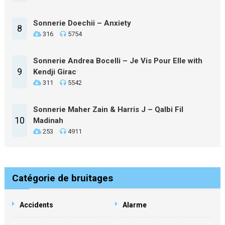
Sonnerie Doechii – Anxiety
8
316
5754
Sonnerie Andrea Bocelli – Je Vis Pour Elle with
9
Kendji Girac
311
5542
Sonnerie Maher Zain & Harris J – Qalbi Fil
10
Madinah
253
4911
Catégorie de bruitages
Accidents
Alarme