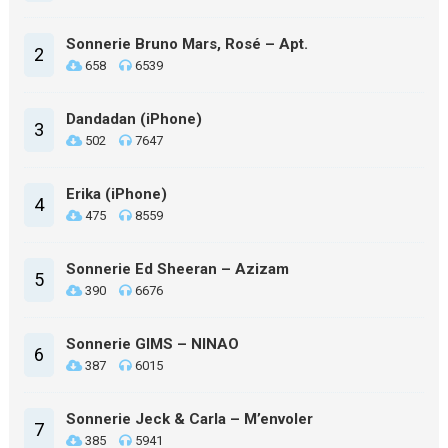
Sonnerie Bruno Mars, Rosé – Apt.
2
658
6539
Dandadan (iPhone)
3
502
7647
Erika (iPhone)
4
475
8559
Sonnerie Ed Sheeran – Azizam
5
390
6676
Sonnerie GIMS – NINAO
6
387
6015
Sonnerie Jeck & Carla – M’envoler
7
385
5941