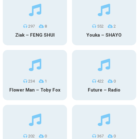
297
8
552
2
Ziak – FENG SHUI
Youka – SHAYO
234
1
422
0
Flower Man – Toby Fox
Future – Radio
202
0
367
0