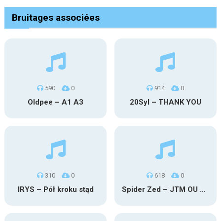
Bruitages associées
590
0
914
0
Oldpee – A1 A3
20Syl – THANK YOU
310
0
618
0
IRYS – Pół kroku stąd
Spider Zed – JTM OU TG