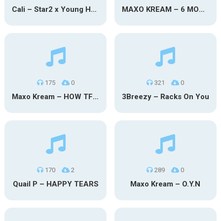
Cali – Star2 x Young Henny
MAXO KREAM – 6 MONTHS CLEAN
175
0
321
0
Maxo Kream – HOW TF I’M LUCKY
3Breezy – Racks On You
170
2
289
0
Quail P – HAPPY TEARS
Maxo Kream – O.Y.N