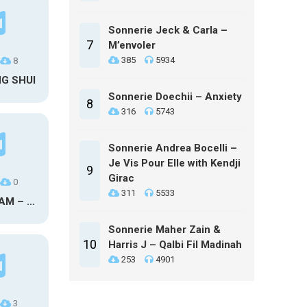
Sonnerie Jeck & Carla –
7
M’envoler
385
5934
8
NG SHUI
Sonnerie Doechii – Anxiety
8
316
5743
Sonnerie Andrea Bocelli –
Je Vis Pour Elle with Kendji
9
Girac
0
311
5533
MAXO KREAM – 6 MONTHS CLEAN
Sonnerie Maher Zain &
10
Harris J – Qalbi Fil Madinah
253
4901
3