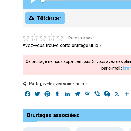
Play
Télécharger
Rate this post
Avez-vous trouvé cette bruitage utile ?
Ce bruitage ne nous appartient pas. Si vous avez des plai
par e-mail :
bru
Partagez-le avec vous-même:
Facebook
Twitter
Pinterest
Tumblr
LinkedIn
Telegram
VK
Viber
Skype
X
Bruitages associées