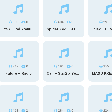
300
0
604
0
291
IRYS – Pół kroku stąd
Spider Zed – JTM OU TG
Ziak – FE
417
0
196
0
356
Future – Radio
Cali – Star2 x Young Henny
168
2
284
0
224