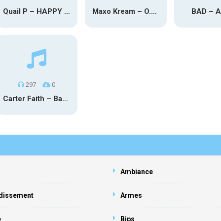
Quail P – HAPPY TEARS
Maxo Kream – O.Y.N
BAD – 
297
0
Carter Faith – Bar Star Vevo
Ambiance
dissement
Armes
e
Bips