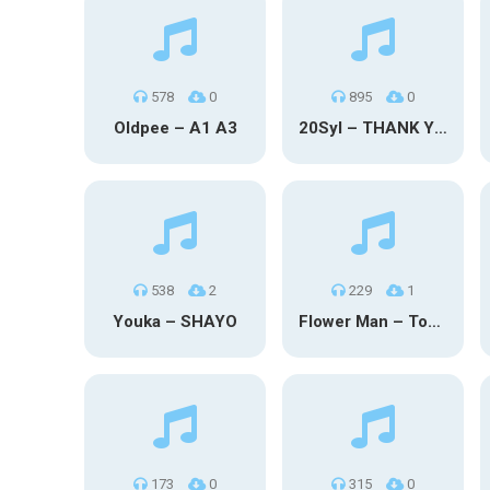
578
0
895
0
Oldpee – A1 A3
20Syl – THANK YOU
538
2
229
1
Youka – SHAYO
Flower Man – Toby Fox
173
0
315
0