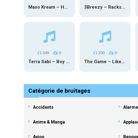
Maxo Kream – HOW TF I’M LUCKY
3Breezy – Racks On You
349
0
200
0
Terra Sabi – Boy Game X Marcia Cruz
The Game – Like Father Like Daughter
Catégorie de bruitages
Accidents
Alarme
Anime & Manga
Applau
Avion
Banqu