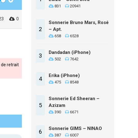
Settings
831
20941
23
0
Sonnerie Bruno Mars, Rosé
2
– Apt.
658
6528
Dandadan (iPhone)
3
502
7642
de retrait
Erika (iPhone)
4
475
8548
Sonnerie Ed Sheeran –
5
Azizam
390
6671
Sonnerie GIMS – NINAO
6
387
6007