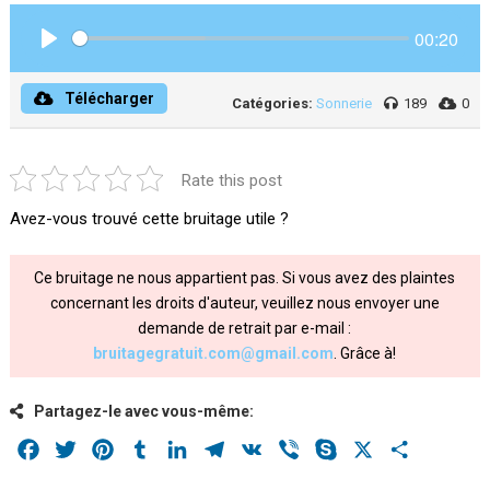
00:20
Play
Télécharger
Catégories:
Sonnerie
189
0
Rate this post
Avez-vous trouvé cette bruitage utile ?
Ce bruitage ne nous appartient pas. Si vous avez des plaintes
concernant les droits d'auteur, veuillez nous envoyer une
demande de retrait par e-mail :
bruitagegratuit.com@gmail.com
. Grâce à!
Partagez-le avec vous-même:
Facebook
Twitter
Pinterest
Tumblr
LinkedIn
Telegram
VK
Viber
Skype
X
Share