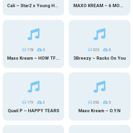
Cali – Star2 x Young Henny
MAXO KREAM – 6 MONTHS CLEAN
178
0
325
0
Maxo Kream – HOW TF I’M LUCKY
3Breezy – Racks On You
173
2
292
0
Quail P – HAPPY TEARS
Maxo Kream – O.Y.N