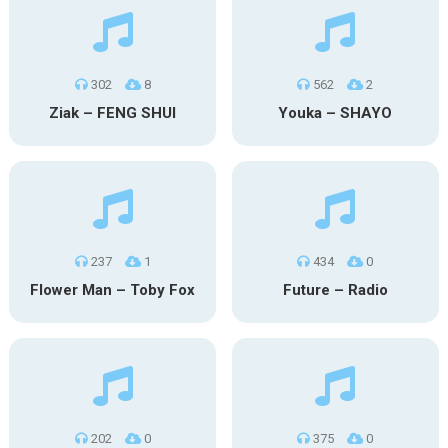
302
8
562
2
Ziak – FENG SHUI
Youka – SHAYO
237
1
434
0
Flower Man – Toby Fox
Future – Radio
202
0
375
0