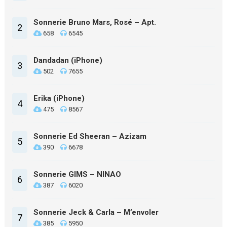
Sonnerie Bruno Mars, Rosé – Apt.
2
658
6545
Dandadan (iPhone)
3
502
7655
Erika (iPhone)
4
475
8567
Sonnerie Ed Sheeran – Azizam
5
390
6678
Sonnerie GIMS – NINAO
6
387
6020
Sonnerie Jeck & Carla – M’envoler
7
385
5950