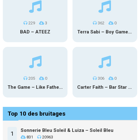
229
3
362
0
BAD – ATEEZ
Terra Sabi – Boy Game X Marcia Cruz
205
0
306
0
The Game – Like Father Like Daughter
Carter Faith – Bar Star Vevo
Top 10 des bruitages
Sonnerie Bleu Soleil & Luiza – Soleil Bleu
1
831
20963