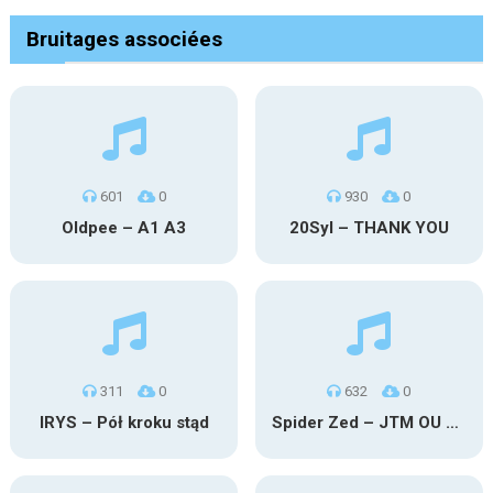
Bruitages associées
601
0
930
0
Oldpee – A1 A3
20Syl – THANK YOU
311
0
632
0
IRYS – Pół kroku stąd
Spider Zed – JTM OU TG