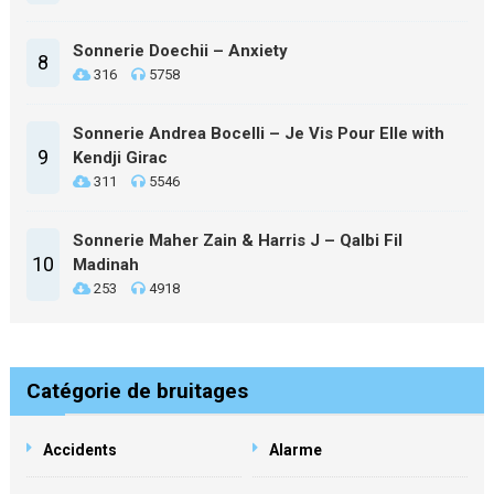
Sonnerie Doechii – Anxiety
8
316
5758
Sonnerie Andrea Bocelli – Je Vis Pour Elle with
9
Kendji Girac
311
5546
Sonnerie Maher Zain & Harris J – Qalbi Fil
10
Madinah
253
4918
Catégorie de bruitages
Accidents
Alarme