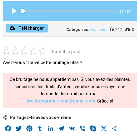
01:02
Play
Télécharger
Catégories:
Sonnerie
212
0
Rate this post
Avez-vous trouvé cette bruitage utile ?
Ce bruitage ne nous appartient pas. Si vous avez des plaintes
concernant les droits d'auteur, veuillez nous envoyer une
demande de retrait par e-mail :
bruitagegratuit.com@gmail.com
. Grâce à!
Partagez-le avec vous-même:
Facebook
Twitter
Pinterest
Tumblr
LinkedIn
Telegram
VK
Viber
Skype
X
Share