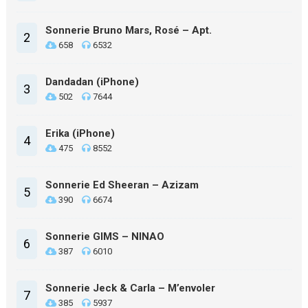
Sonnerie Bruno Mars, Rosé – Apt.
2
658
6532
Dandadan (iPhone)
3
502
7644
Erika (iPhone)
4
475
8552
Sonnerie Ed Sheeran – Azizam
5
390
6674
Sonnerie GIMS – NINAO
6
387
6010
Sonnerie Jeck & Carla – M’envoler
7
385
5937