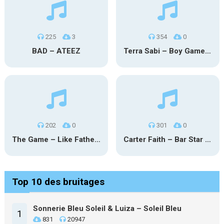
225
3
354
0
BAD – ATEEZ
Terra Sabi – Boy Game X Marcia Cruz
202
0
301
0
The Game – Like Father Like Daughter
Carter Faith – Bar Star Vevo
Top 10 des bruitages
Sonnerie Bleu Soleil & Luiza – Soleil Bleu
1
831
20947