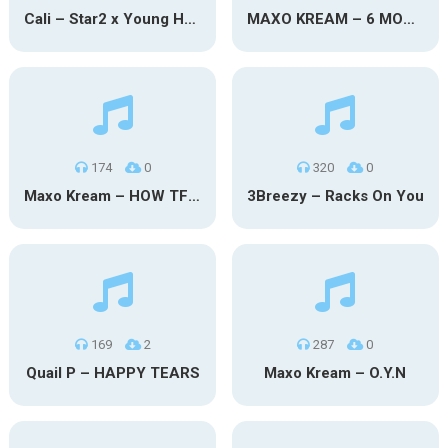
Cali – Star2 x Young Henny
MAXO KREAM – 6 MONTHS CLEAN
174
0
320
0
Maxo Kream – HOW TF I’M LUCKY
3Breezy – Racks On You
169
2
287
0
Quail P – HAPPY TEARS
Maxo Kream – O.Y.N