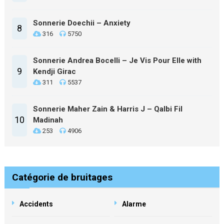
Sonnerie Doechii – Anxiety
8
316
5750
Sonnerie Andrea Bocelli – Je Vis Pour Elle with
9
Kendji Girac
311
5537
Sonnerie Maher Zain & Harris J – Qalbi Fil
10
Madinah
253
4906
Catégorie de bruitages
Accidents
Alarme