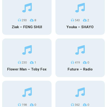
293
8
543
2
Ziak – FENG SHUI
Youka – SHAYO
230
1
419
0
Flower Man – Toby Fox
Future – Radio
198
0
362
0