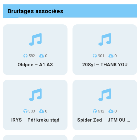
Bruitages associées
582
0
901
0
Oldpee – A1 A3
20Syl – THANK YOU
303
0
612
0
IRYS – Pół kroku stąd
Spider Zed – JTM OU TG