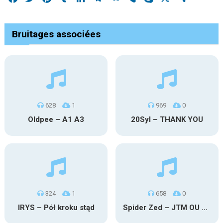
Bruitages associées
628
1
969
0
Oldpee – A1 A3
20Syl – THANK YOU
324
1
658
0
IRYS – Pół kroku stąd
Spider Zed – JTM OU TG