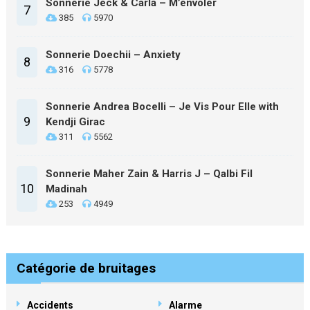
Sonnerie Jeck & Carla – M’envoler
7
385
5970
Sonnerie Doechii – Anxiety
8
316
5778
Sonnerie Andrea Bocelli – Je Vis Pour Elle with
9
Kendji Girac
311
5562
Sonnerie Maher Zain & Harris J – Qalbi Fil
10
Madinah
253
4949
Catégorie de bruitages
Accidents
Alarme