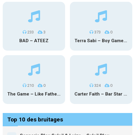
233
3
373
0
BAD – ATEEZ
Terra Sabi – Boy Game X Marcia Cruz
210
0
324
0
The Game – Like Father Like Daughter
Carter Faith – Bar Star Vevo
Top 10 des bruitages