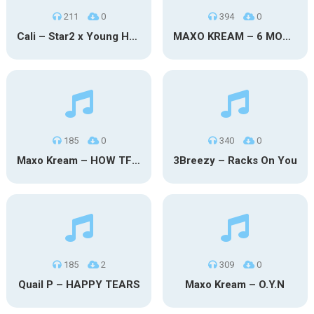
211
0
394
0
Cali – Star2 x Young Henny
MAXO KREAM – 6 MONTHS CLEAN
185
0
340
0
Maxo Kream – HOW TF I’M LUCKY
3Breezy – Racks On You
185
2
309
0
Quail P – HAPPY TEARS
Maxo Kream – O.Y.N