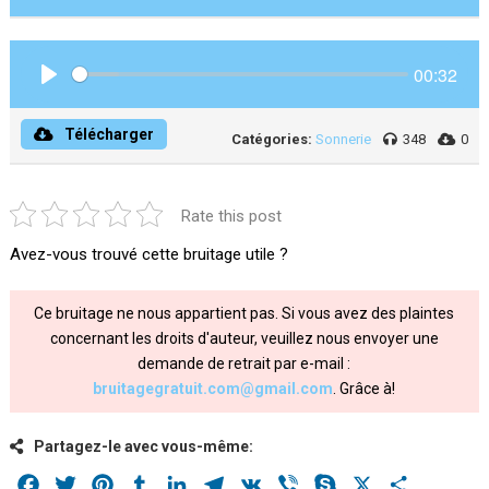
00:32
Play
Télécharger
Catégories:
Sonnerie
348
0
Rate this post
Avez-vous trouvé cette bruitage utile ?
Ce bruitage ne nous appartient pas. Si vous avez des plaintes
concernant les droits d'auteur, veuillez nous envoyer une
demande de retrait par e-mail :
bruitagegratuit.com@gmail.com
. Grâce à!
Partagez-le avec vous-même:
Facebook
Twitter
Pinterest
Tumblr
LinkedIn
Telegram
VK
Viber
Skype
X
Share