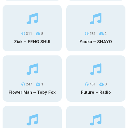
311
8
581
2
Ziak – FENG SHUI
Youka – SHAYO
247
1
451
0
Flower Man – Toby Fox
Future – Radio