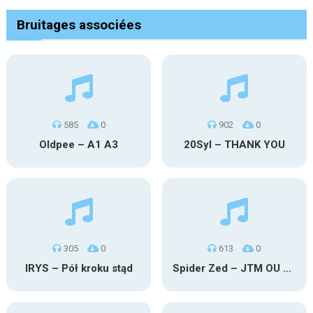
Bruitages associées
585
0
902
0
Oldpee – A1 A3
20Syl – THANK YOU
305
0
613
0
IRYS – Pół kroku stąd
Spider Zed – JTM OU TG