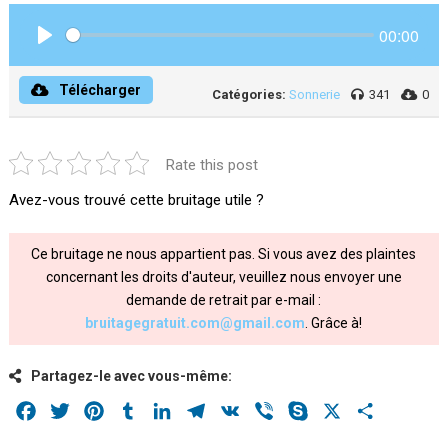
00:00
Play
Télécharger
Catégories:
Sonnerie
341
0
Rate this post
Avez-vous trouvé cette bruitage utile ?
Ce bruitage ne nous appartient pas. Si vous avez des plaintes
concernant les droits d'auteur, veuillez nous envoyer une
demande de retrait par e-mail :
bruitagegratuit.com@gmail.com
. Grâce à!
Partagez-le avec vous-même:
Facebook
Twitter
Pinterest
Tumblr
LinkedIn
Telegram
VK
Viber
Skype
X
Share