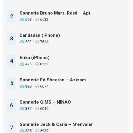
Sonnerie Bruno Mars, Rosé – Apt.
2
658
6532
Dandadan (iPhone)
3
502
7644
Erika (iPhone)
4
475
8552
Sonnerie Ed Sheeran – Azizam
5
390
6674
Sonnerie GIMS – NINAO
6
387
6010
Sonnerie Jeck & Carla – M’envoler
7
385
5937