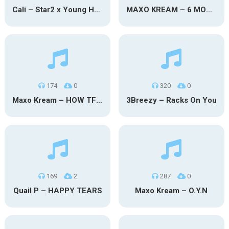
Cali – Star2 x Young Henny
MAXO KREAM – 6 MONTHS CLEAN
174
0
320
0
Maxo Kream – HOW TF I’M LUCKY
3Breezy – Racks On You
169
2
287
0
Quail P – HAPPY TEARS
Maxo Kream – O.Y.N