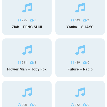
295
8
543
2
Ziak – FENG SHUI
Youka – SHAYO
231
1
419
0
Flower Man – Toby Fox
Future – Radio
200
0
362
0