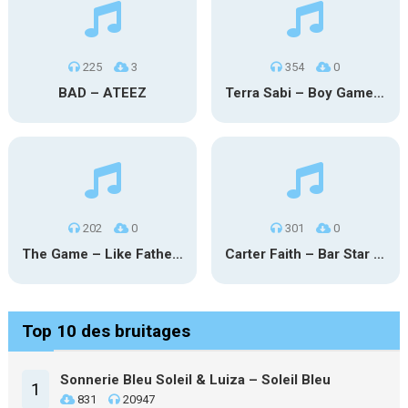
225
3
354
0
BAD – ATEEZ
Terra Sabi – Boy Game X Marcia Cruz
202
0
301
0
The Game – Like Father Like Daughter
Carter Faith – Bar Star Vevo
Top 10 des bruitages
Sonnerie Bleu Soleil & Luiza – Soleil Bleu
1
831
20947