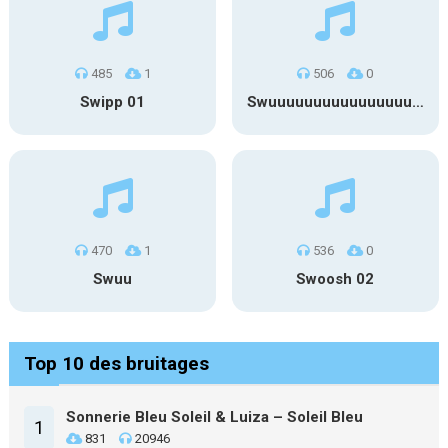
485
1
506
0
Swipp 01
Swuuuuuuuuuuuuuuuuuuuuuu
470
1
536
0
Swuu
Swoosh 02
Top 10 des bruitages
Sonnerie Bleu Soleil & Luiza – Soleil Bleu
1
831
20946