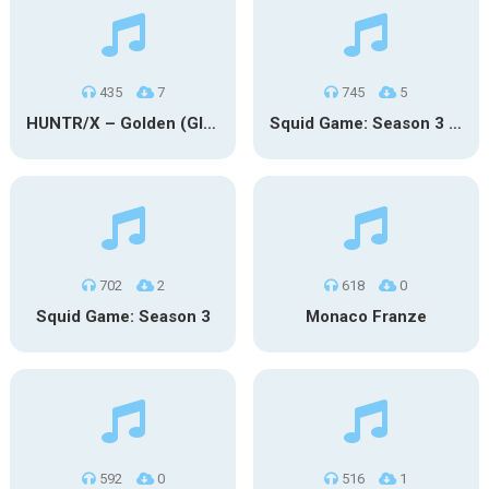
435
7
745
5
HUNTR/X – Golden (Glowin’ Version)
Squid Game: Season 3 | Final Games
702
2
618
0
Squid Game: Season 3
Monaco Franze
592
0
516
1