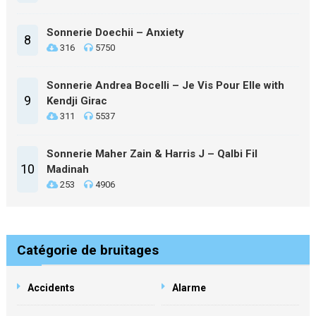
Sonnerie Doechii – Anxiety
8
316
5750
Sonnerie Andrea Bocelli – Je Vis Pour Elle with
9
Kendji Girac
311
5537
Sonnerie Maher Zain & Harris J – Qalbi Fil
10
Madinah
253
4906
Catégorie de bruitages
Accidents
Alarme