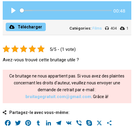
00:48
Play
Télécharger
Catégories:
Films
404
1
5/5 - (1 vote)
Avez-vous trouvé cette bruitage utile ?
Ce bruitage ne nous appartient pas. Si vous avez des plaintes
concernant les droits d'auteur, veuillez nous envoyer une
demande de retrait par e-mail :
bruitagegratuit.com@gmail.com
. Grâce à!
Partagez-le avec vous-même:
Facebook
Twitter
Pinterest
Tumblr
LinkedIn
Telegram
VK
Viber
Skype
X
Share