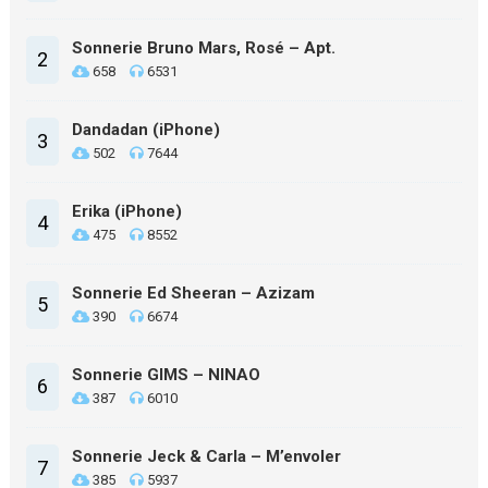
Sonnerie Bruno Mars, Rosé – Apt.
2
658
6531
Dandadan (iPhone)
3
502
7644
Erika (iPhone)
4
475
8552
Sonnerie Ed Sheeran – Azizam
5
390
6674
Sonnerie GIMS – NINAO
6
387
6010
Sonnerie Jeck & Carla – M’envoler
7
385
5937