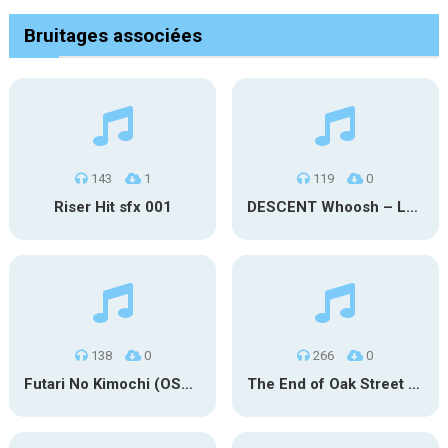
Bruitages associées
143
1
119
0
Riser Hit sfx 001
DESCENT Whoosh – Long
138
0
266
0
Futari No Kimochi (OST Inuyasha)
The End of Oak Street Trailer