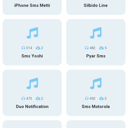
iPhone Sms Metti
Silbido Line
314
2
482
5
Sms Yoshi
Pyar Sms
473
2
492
3
Duo Notification
Sms Motorola