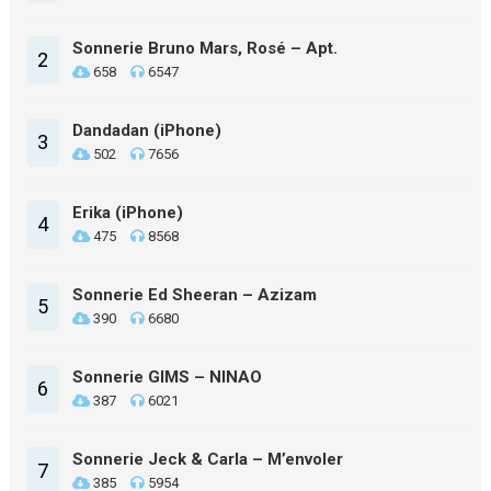
Sonnerie Bruno Mars, Rosé – Apt.
2
658
6547
Dandadan (iPhone)
3
502
7656
Erika (iPhone)
4
475
8568
Sonnerie Ed Sheeran – Azizam
5
390
6680
Sonnerie GIMS – NINAO
6
387
6021
Sonnerie Jeck & Carla – M’envoler
7
385
5954