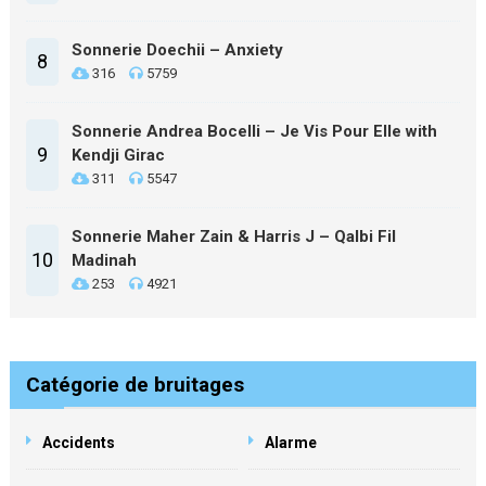
Sonnerie Doechii – Anxiety
8
316
5759
Sonnerie Andrea Bocelli – Je Vis Pour Elle with
9
Kendji Girac
311
5547
Sonnerie Maher Zain & Harris J – Qalbi Fil
10
Madinah
253
4921
Catégorie de bruitages
Accidents
Alarme