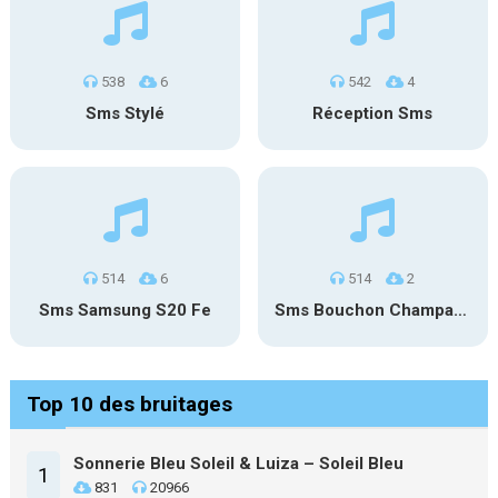
538
6
542
4
Sms Stylé
Réception Sms
514
6
514
2
Sms Samsung S20 Fe
Sms Bouchon Champagne
Top 10 des bruitages
Sonnerie Bleu Soleil & Luiza – Soleil Bleu
1
831
20966