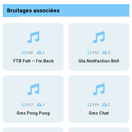
Bruitages associées
242
2
315
5
YTB Fatt – I’m Back
Gta Notifaction Bell
317
1
319
2
Sms Pong Pong
Sms Chat