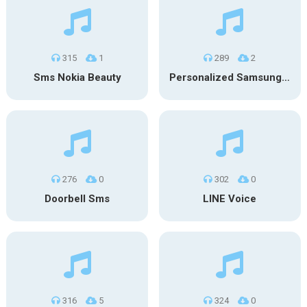
315
1
289
2
Sms Nokia Beauty
Personalized Samsung SMS
276
0
302
0
Doorbell Sms
LINE Voice
316
5
324
0