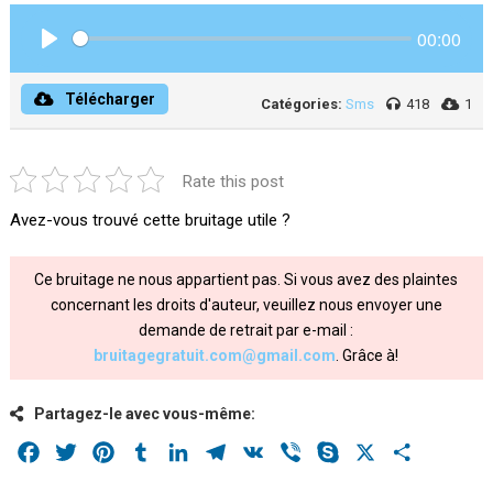
00:00
Play
Télécharger
Catégories:
Sms
418
1
Rate this post
Avez-vous trouvé cette bruitage utile ?
Ce bruitage ne nous appartient pas. Si vous avez des plaintes
concernant les droits d'auteur, veuillez nous envoyer une
demande de retrait par e-mail :
bruitagegratuit.com@gmail.com
. Grâce à!
Partagez-le avec vous-même:
Facebook
Twitter
Pinterest
Tumblr
LinkedIn
Telegram
VK
Viber
Skype
X
Share