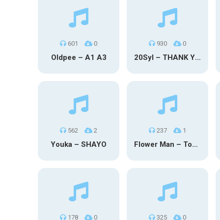
601
0
930
0
Oldpee – A1 A3
20Syl – THANK YOU
562
2
237
1
Youka – SHAYO
Flower Man – Toby Fox
178
0
325
0