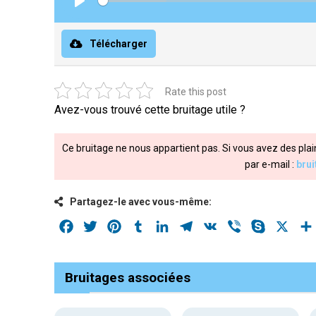
Play
Télécharger
Rate this post
Avez-vous trouvé cette bruitage utile ?
Ce bruitage ne nous appartient pas. Si vous avez des plai
par e-mail :
bru
Partagez-le avec vous-même:
Facebook
Twitter
Pinterest
Tumblr
LinkedIn
Telegram
VK
Viber
Skype
X
Bruitages associées