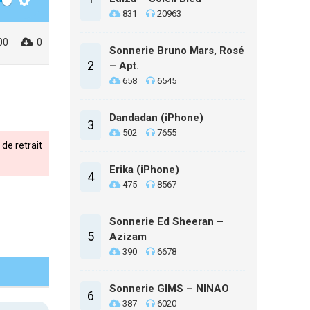
Settings
831
20963
00
0
Sonnerie Bruno Mars, Rosé
2
– Apt.
658
6545
Dandadan (iPhone)
3
502
7655
de retrait
Erika (iPhone)
4
475
8567
Sonnerie Ed Sheeran –
5
Azizam
390
6678
Sonnerie GIMS – NINAO
6
387
6020