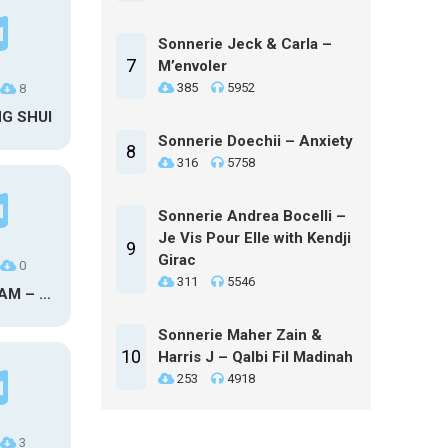
Sonnerie Jeck & Carla –
7
M’envoler
385
5952
8
NG SHUI
Sonnerie Doechii – Anxiety
8
316
5758
Sonnerie Andrea Bocelli –
Je Vis Pour Elle with Kendji
9
Girac
0
311
5546
MAXO KREAM – 6 MONTHS CLEAN
Sonnerie Maher Zain &
10
Harris J – Qalbi Fil Madinah
253
4918
3