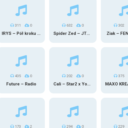
311
0
632
0
302
IRYS – Pół kroku stąd
Spider Zed – JTM OU TG
Ziak – FE
435
0
202
0
375
Future – Radio
Cali – Star2 x Young Henny
173
2
294
0
229