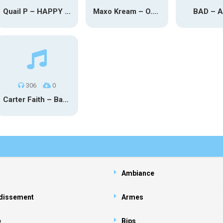
Quail P – HAPPY TEARS
Maxo Kream – O.Y.N
BAD – 
306
0
Carter Faith – Bar Star Vevo
Ambiance
dissement
Armes
e
Bips