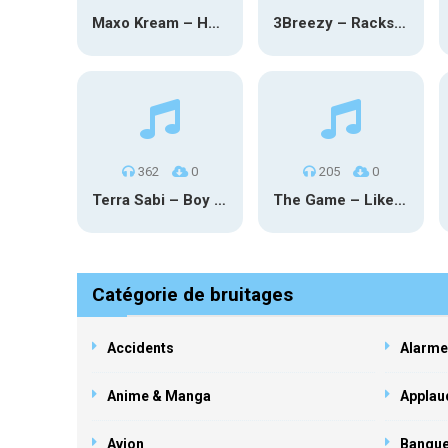
Maxo Kream – HOW TF I’M LUCKY
3Breezy – Racks On You
362
0
205
0
Terra Sabi – Boy Game X Marcia Cruz
The Game – Like Father Like Daughter
Catégorie de bruitages
Accidents
Alarme
Anime & Manga
Applau
Avion
Banqu