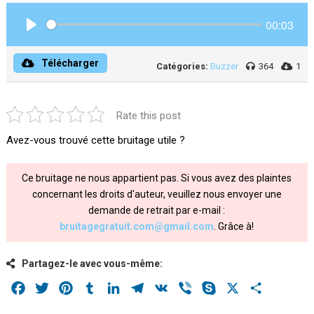
00:03
Play
Télécharger
Catégories:
Buzzer
364
1
Rate this post
Avez-vous trouvé cette bruitage utile ?
Ce bruitage ne nous appartient pas. Si vous avez des plaintes
concernant les droits d'auteur, veuillez nous envoyer une
demande de retrait par e-mail :
bruitagegratuit.com@gmail.com
. Grâce à!
Partagez-le avec vous-même:
Facebook
Twitter
Pinterest
Tumblr
LinkedIn
Telegram
VK
Viber
Skype
X
Share