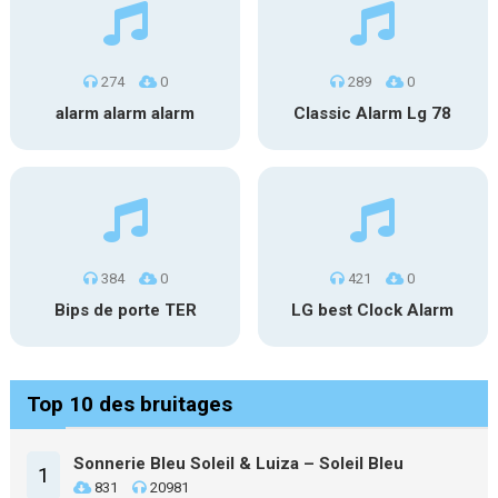
274
0
289
0
alarm alarm alarm
Classic Alarm Lg 78
384
0
421
0
Bips de porte TER
LG best Clock Alarm
Top 10 des bruitages
Sonnerie Bleu Soleil & Luiza – Soleil Bleu
1
831
20981