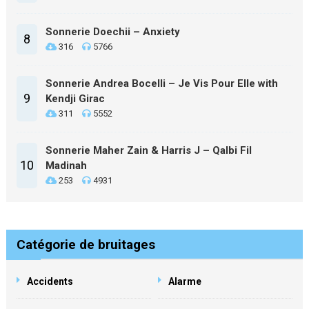
Sonnerie Doechii – Anxiety
8
316
5766
Sonnerie Andrea Bocelli – Je Vis Pour Elle with
9
Kendji Girac
311
5552
Sonnerie Maher Zain & Harris J – Qalbi Fil
10
Madinah
253
4931
Catégorie de bruitages
Accidents
Alarme