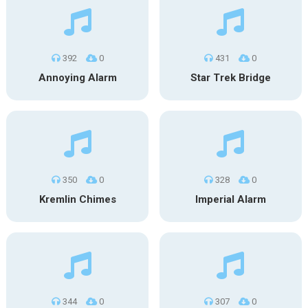
392
0
431
0
Annoying Alarm
Star Trek Bridge
350
0
328
0
Kremlin Chimes
Imperial Alarm
344
0
307
0