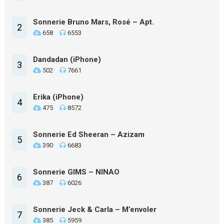
Sonnerie Bruno Mars, Rosé – Apt.
2
658
6553
Dandadan (iPhone)
3
502
7661
Erika (iPhone)
4
475
8572
Sonnerie Ed Sheeran – Azizam
5
390
6683
Sonnerie GIMS – NINAO
6
387
6026
Sonnerie Jeck & Carla – M’envoler
7
385
5959