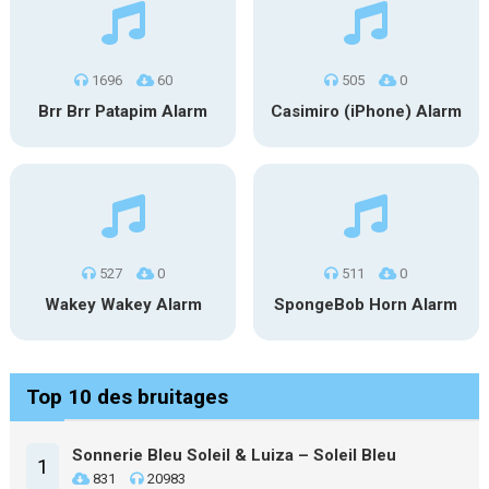
1696
60
505
0
Brr Brr Patapim Alarm
Casimiro (iPhone) Alarm
527
0
511
0
Wakey Wakey Alarm
SpongeBob Horn Alarm
Top 10 des bruitages
Sonnerie Bleu Soleil & Luiza – Soleil Bleu
1
831
20983