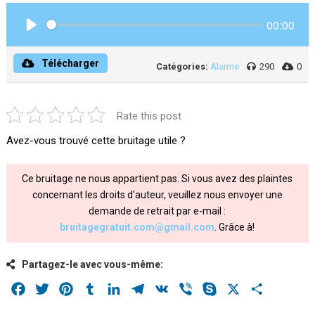
00:00
Play
Télécharger
Catégories:
Alarme
290
0
Rate this post
Avez-vous trouvé cette bruitage utile ?
Ce bruitage ne nous appartient pas. Si vous avez des plaintes
concernant les droits d'auteur, veuillez nous envoyer une
demande de retrait par e-mail :
bruitagegratuit.com@gmail.com
. Grâce à!
Partagez-le avec vous-même:
Facebook
Twitter
Pinterest
Tumblr
LinkedIn
Telegram
VK
Viber
Skype
X
Share