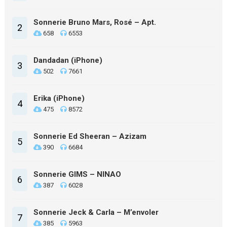
Sonnerie Bruno Mars, Rosé – Apt.
2
658
6553
Dandadan (iPhone)
3
502
7661
Erika (iPhone)
4
475
8572
Sonnerie Ed Sheeran – Azizam
5
390
6684
Sonnerie GIMS – NINAO
6
387
6028
Sonnerie Jeck & Carla – M’envoler
7
385
5963