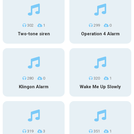
302
1
299
0
Two-tone siren
Operation 4 Alarm
280
0
320
1
Klingon Alarm
Wake Me Up Slowly
319
3
351
1