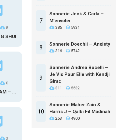
Sonnerie Jeck & Carla –
7
M’envoler
385
5931
8
NG SHUI
Sonnerie Doechii – Anxiety
8
316
5742
Sonnerie Andrea Bocelli –
Je Vis Pour Elle with Kendji
9
Girac
0
311
5532
MAXO KREAM – 6 MONTHS CLEAN
Sonnerie Maher Zain &
10
Harris J – Qalbi Fil Madinah
253
4900
3