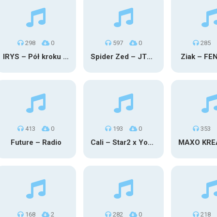
298
0
597
0
285
IRYS – Pół kroku stąd
Spider Zed – JTM OU TG
Ziak – FE
413
0
193
0
353
Future – Radio
Cali – Star2 x Young Henny
168
2
282
0
218