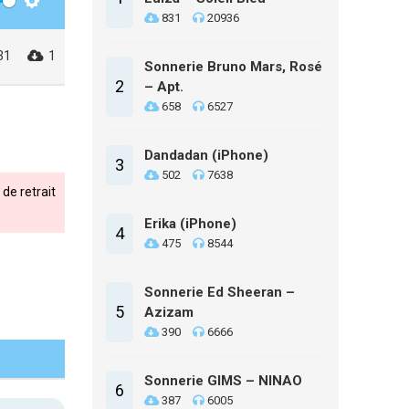
Settings
831
20936
31
1
Sonnerie Bruno Mars, Rosé
2
– Apt.
658
6527
Dandadan (iPhone)
3
502
7638
de retrait
Erika (iPhone)
4
475
8544
Sonnerie Ed Sheeran –
5
Azizam
390
6666
Sonnerie GIMS – NINAO
6
387
6005