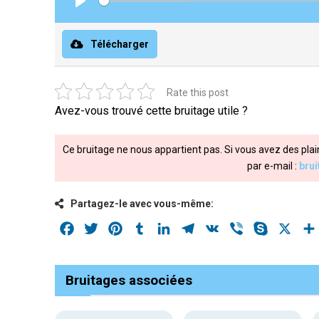
Play
Télécharger
Rate this post
Avez-vous trouvé cette bruitage utile ?
Ce bruitage ne nous appartient pas. Si vous avez des plai
par e-mail :
bru
Partagez-le avec vous-même:
Facebook
Twitter
Pinterest
Tumblr
LinkedIn
Telegram
VK
Viber
Skype
X
Bruitages associées