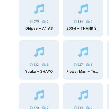
575
0
884
0
Oldpee – A1 A3
20Syl – THANK YOU
532
2
227
1
Youka – SHAYO
Flower Man – Toby Fox
170
0
314
0