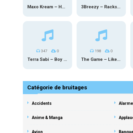
Maxo Kream – HOW TF I’M LUCKY
3Breezy – Racks On You
347
0
198
0
Terra Sabi – Boy Game X Marcia Cruz
The Game – Like Father Like Daughter
Catégorie de bruitages
Accidents
Alarme
Anime & Manga
Applau
Avion
Banqu