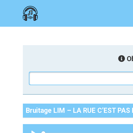
Ob
Bruitage LIM – LA RUE C’EST PA