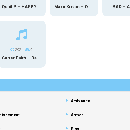
Quail P – HAPPY TEARS
Maxo Kream – O.Y.N
BAD – 
292
0
Carter Faith – Bar Star Vevo
Ambiance
dissement
Armes
e
Bips