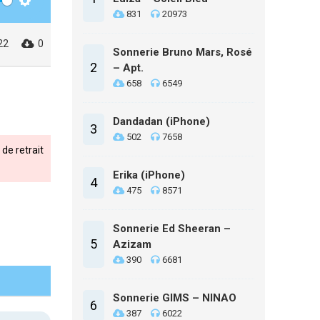
Settings
831
20973
22
0
Sonnerie Bruno Mars, Rosé
2
– Apt.
658
6549
Dandadan (iPhone)
3
502
7658
de retrait
Erika (iPhone)
4
475
8571
Sonnerie Ed Sheeran –
5
Azizam
390
6681
Sonnerie GIMS – NINAO
6
387
6022