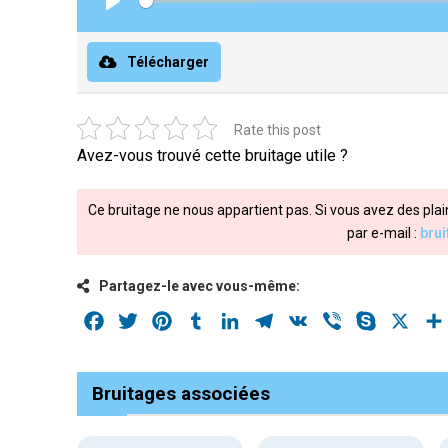
Play
Télécharger
Rate this post
Avez-vous trouvé cette bruitage utile ?
Ce bruitage ne nous appartient pas. Si vous avez des plai
par e-mail :
bru
Partagez-le avec vous-même:
Facebook
Twitter
Pinterest
Tumblr
LinkedIn
Telegram
VK
Viber
Skype
X
Bruitages associées