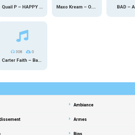
Quail P – HAPPY TEARS
Maxo Kream – O.Y.N
BAD – 
308
0
Carter Faith – Bar Star Vevo
Ambiance
dissement
Armes
e
Bips