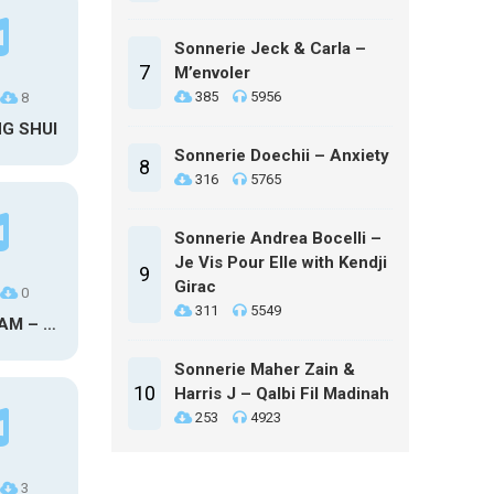
Sonnerie Jeck & Carla –
7
M’envoler
385
5956
8
NG SHUI
Sonnerie Doechii – Anxiety
8
316
5765
Sonnerie Andrea Bocelli –
Je Vis Pour Elle with Kendji
9
Girac
0
311
5549
MAXO KREAM – 6 MONTHS CLEAN
Sonnerie Maher Zain &
10
Harris J – Qalbi Fil Madinah
253
4923
3