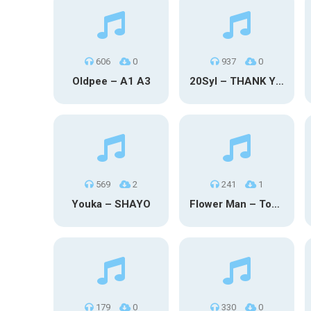
606
0
937
0
Oldpee – A1 A3
20Syl – THANK YOU
569
2
241
1
Youka – SHAYO
Flower Man – Toby Fox
179
0
330
0