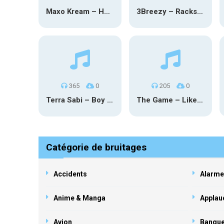
Maxo Kream – HOW TF I’M LUCKY
3Breezy – Racks On You
365
0
205
0
Terra Sabi – Boy Game X Marcia Cruz
The Game – Like Father Like Daughter
Catégorie de bruitages
Accidents
Alarme
Anime & Manga
Applau
Avion
Banqu