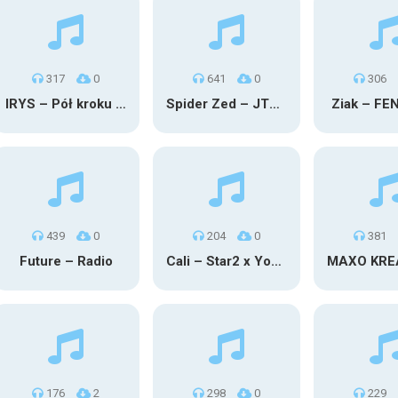
317
0
641
0
306
IRYS – Pół kroku stąd
Spider Zed – JTM OU TG
Ziak – FE
439
0
204
0
381
Future – Radio
Cali – Star2 x Young Henny
176
2
298
0
229