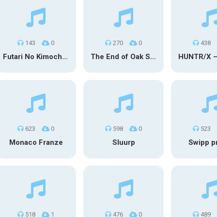
143
0
270
0
438
Futari No Kimochi (OST Inuyasha)
The End of Oak Street Trailer
623
0
598
0
523
Monaco Franze
Sluurp
Swipp p
518
1
476
0
489