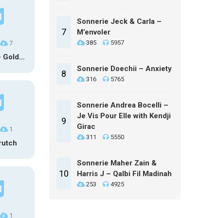
Sonnerie Jeck & Carla –
7
M’envoler
385
5957
7
HUNTR/X – Golden (Glowin’ Version)
Sonnerie Doechii – Anxiety
8
316
5765
Sonnerie Andrea Bocelli –
Je Vis Pour Elle with Kendji
9
Girac
1
311
5550
rutch
Sonnerie Maher Zain &
10
Harris J – Qalbi Fil Madinah
253
4925
1