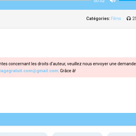
00:02
Mute
Catégories:
Films
2
ntes concernant les droits d'auteur, veuillez nous envoyer une demande 
itagegratuit.com@gmail.com
. Grâce à!
Share