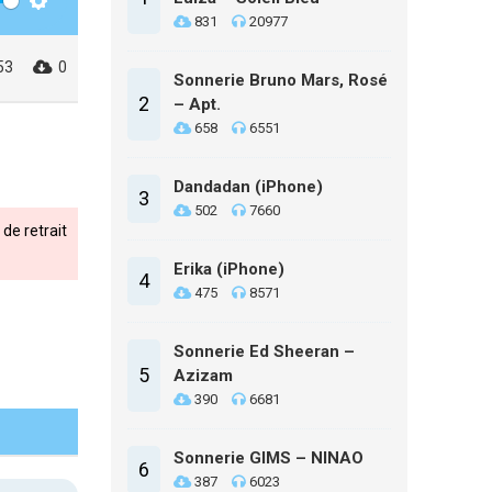
Settings
831
20977
53
0
Sonnerie Bruno Mars, Rosé
2
– Apt.
658
6551
Dandadan (iPhone)
3
502
7660
de retrait
Erika (iPhone)
4
475
8571
Sonnerie Ed Sheeran –
5
Azizam
390
6681
Sonnerie GIMS – NINAO
6
387
6023