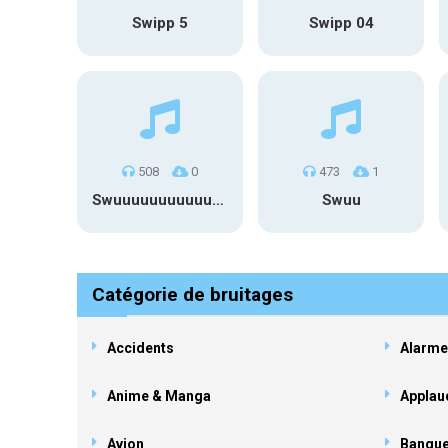
Swipp 5
Swipp 04
508
0
473
1
Swuuuuuuuuuuuuuuuuuuuuuu
Swuu
Catégorie de bruitages
Accidents
Alarme
Anime & Manga
Applau
Avion
Banqu