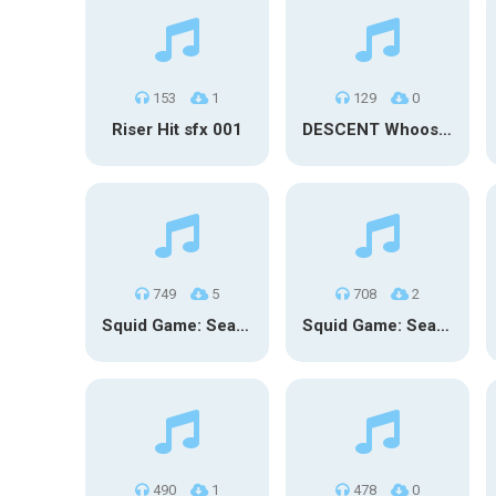
153
1
129
0
Riser Hit sfx 001
DESCENT Whoosh – Long
749
5
708
2
Squid Game: Season 3 | Final Games
Squid Game: Season 3
490
1
478
0