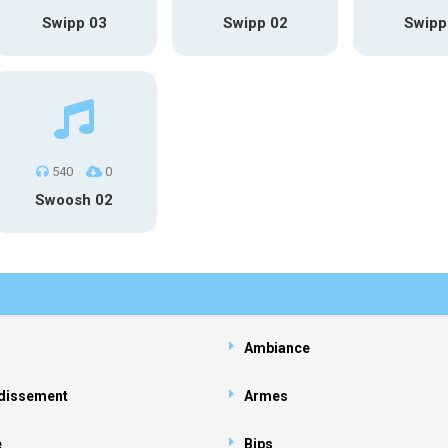
Swipp 03
Swipp 02
Swipp
540
0
Swoosh 02
Ambiance
dissement
Armes
e
Bips