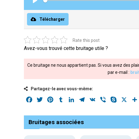
Play
Télécharger
Rate this post
Avez-vous trouvé cette bruitage utile ?
Ce bruitage ne nous appartient pas. Si vous avez des plai
par e-mail :
bru
Partagez-le avec vous-même:
Facebook
Twitter
Pinterest
Tumblr
LinkedIn
Telegram
VK
Viber
Skype
X
Bruitages associées