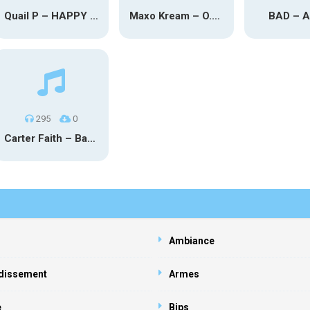
Quail P – HAPPY TEARS
Maxo Kream – O.Y.N
BAD – 
295
0
Carter Faith – Bar Star Vevo
Ambiance
dissement
Armes
e
Bips