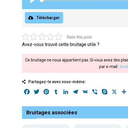
Play
Télécharger
Rate this post
Avez-vous trouvé cette bruitage utile ?
Ce bruitage ne nous appartient pas. Si vous avez des plai
par e-mail :
bru
Partagez-le avec vous-même:
Facebook
Twitter
Pinterest
Tumblr
LinkedIn
Telegram
VK
Viber
Skype
X
Bruitages associées