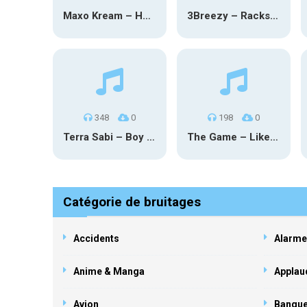
Maxo Kream – HOW TF I’M LUCKY
3Breezy – Racks On You
348
0
198
0
Terra Sabi – Boy Game X Marcia Cruz
The Game – Like Father Like Daughter
Catégorie de bruitages
Accidents
Alarme
Anime & Manga
Applau
Avion
Banqu