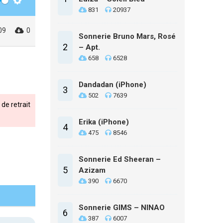
Settings
831
20937
09
0
Sonnerie Bruno Mars, Rosé
2
– Apt.
658
6528
Dandadan (iPhone)
3
502
7639
de retrait
Erika (iPhone)
4
475
8546
Sonnerie Ed Sheeran –
5
Azizam
390
6670
Sonnerie GIMS – NINAO
6
387
6007