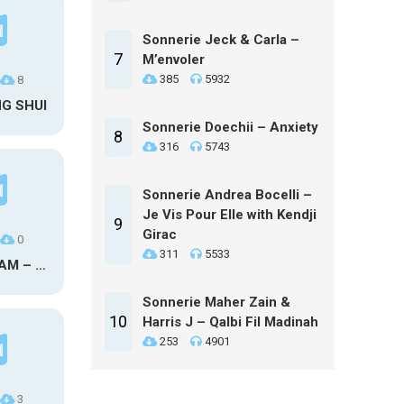
Sonnerie Jeck & Carla –
7
M’envoler
385
5932
8
NG SHUI
Sonnerie Doechii – Anxiety
8
316
5743
Sonnerie Andrea Bocelli –
Je Vis Pour Elle with Kendji
9
Girac
0
311
5533
MAXO KREAM – 6 MONTHS CLEAN
Sonnerie Maher Zain &
10
Harris J – Qalbi Fil Madinah
253
4901
3