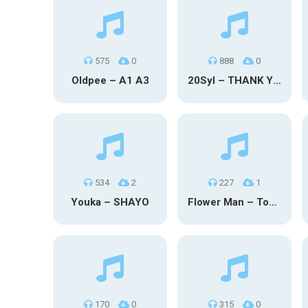
575
0
888
0
Oldpee – A1 A3
20Syl – THANK YOU
534
2
227
1
Youka – SHAYO
Flower Man – Toby Fox
170
0
315
0