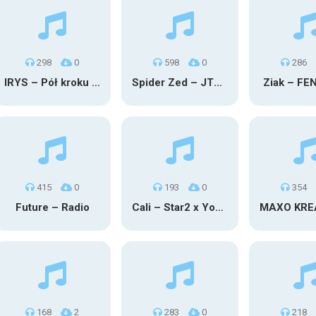
298
0
598
0
286
IRYS – Pół kroku stąd
Spider Zed – JTM OU TG
Ziak – FE
415
0
193
0
354
Future – Radio
Cali – Star2 x Young Henny
168
2
283
0
218