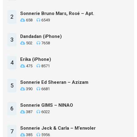
Sonnerie Bruno Mars, Rosé – Apt.
2
658
6549
Dandadan (iPhone)
3
502
7658
Erika (iPhone)
4
475
8571
Sonnerie Ed Sheeran – Azizam
5
390
6681
Sonnerie GIMS – NINAO
6
387
6022
Sonnerie Jeck & Carla – M’envoler
7
385
5956