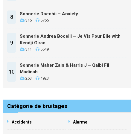
Sonnerie Doechii – Anxiety
8
316
5765
Sonnerie Andrea Bocelli – Je Vis Pour Elle with
9
Kendji Girac
311
5549
Sonnerie Maher Zain & Harris J – Qalbi Fil
10
Madinah
253
4923
Catégorie de bruitages
Accidents
Alarme