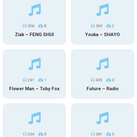
306
8
569
2
Ziak – FENG SHUI
Youka – SHAYO
241
1
439
0
Flower Man – Toby Fox
Future – Radio
204
0
381
0