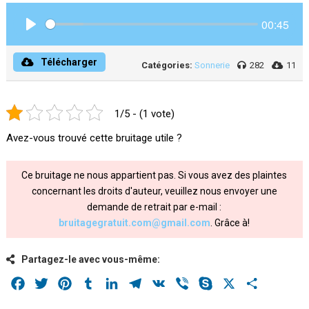
00:45
Play
Télécharger
Catégories:
Sonnerie
282
11
1/5 - (1 vote)
Avez-vous trouvé cette bruitage utile ?
Ce bruitage ne nous appartient pas. Si vous avez des plaintes
concernant les droits d'auteur, veuillez nous envoyer une
demande de retrait par e-mail :
bruitagegratuit.com@gmail.com
. Grâce à!
Partagez-le avec vous-même:
Facebook
Twitter
Pinterest
Tumblr
LinkedIn
Telegram
VK
Viber
Skype
X
Share