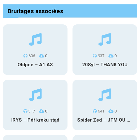
Bruitages associées
606
0
937
0
Oldpee – A1 A3
20Syl – THANK YOU
317
0
641
0
IRYS – Pół kroku stąd
Spider Zed – JTM OU TG