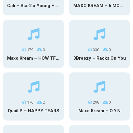
Cali – Star2 x Young Henny
MAXO KREAM – 6 MONTHS CLEAN
179
0
330
0
Maxo Kream – HOW TF I’M LUCKY
3Breezy – Racks On You
176
2
298
0
Quail P – HAPPY TEARS
Maxo Kream – O.Y.N