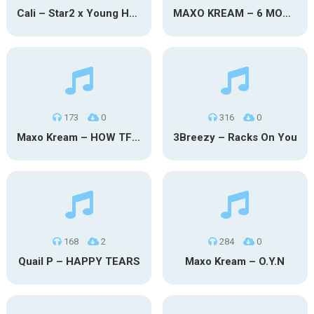
Cali – Star2 x Young Henny
MAXO KREAM – 6 MONTHS CLEAN
173
0
316
0
Maxo Kream – HOW TF I’M LUCKY
3Breezy – Racks On You
168
2
284
0
Quail P – HAPPY TEARS
Maxo Kream – O.Y.N