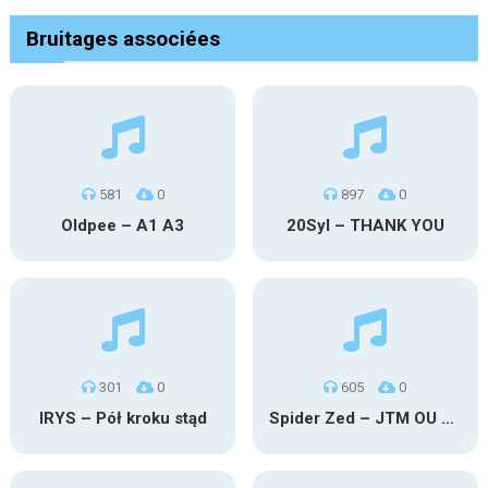
Bruitages associées
581
0
897
0
Oldpee – A1 A3
20Syl – THANK YOU
301
0
605
0
IRYS – Pół kroku stąd
Spider Zed – JTM OU TG