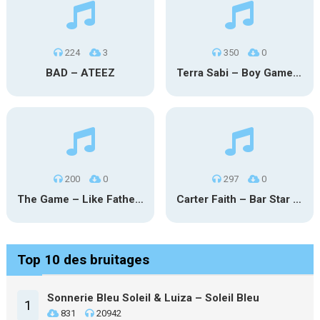
224
3
350
0
BAD – ATEEZ
Terra Sabi – Boy Game X Marcia Cruz
200
0
297
0
The Game – Like Father Like Daughter
Carter Faith – Bar Star Vevo
Top 10 des bruitages
Sonnerie Bleu Soleil & Luiza – Soleil Bleu
1
831
20942