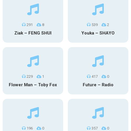
291
8
539
2
Ziak – FENG SHUI
Youka – SHAYO
229
1
417
0
Flower Man – Toby Fox
Future – Radio
196
0
357
0