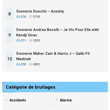
Sonnerie Doechii – Anxiety
8
316
5745
Sonnerie Andrea Bocelli – Je Vis Pour Elle with
9
Kendji Girac
311
5535
Sonnerie Maher Zain & Harris J – Qalbi Fil
10
Madinah
253
4901
Catégorie de bruitages
Accidents
Alarme