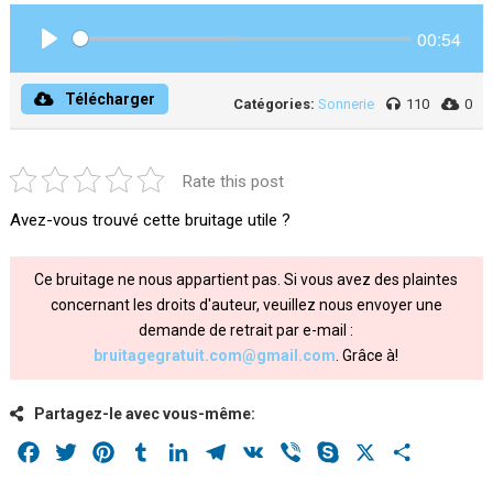
00:54
Play
Télécharger
Catégories:
Sonnerie
110
0
Rate this post
Avez-vous trouvé cette bruitage utile ?
Ce bruitage ne nous appartient pas. Si vous avez des plaintes
concernant les droits d'auteur, veuillez nous envoyer une
demande de retrait par e-mail :
bruitagegratuit.com@gmail.com
. Grâce à!
Partagez-le avec vous-même:
Facebook
Twitter
Pinterest
Tumblr
LinkedIn
Telegram
VK
Viber
Skype
X
Share