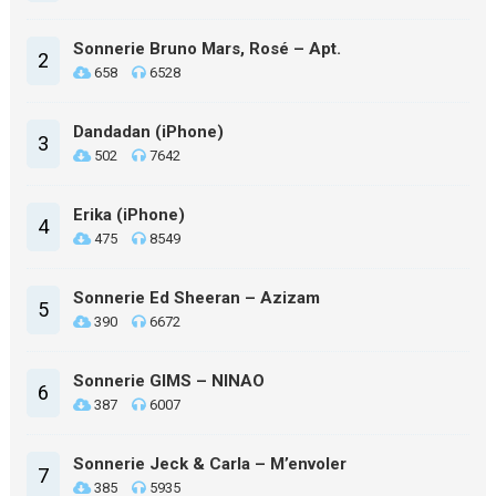
Sonnerie Bruno Mars, Rosé – Apt.
2
658
6528
Dandadan (iPhone)
3
502
7642
Erika (iPhone)
4
475
8549
Sonnerie Ed Sheeran – Azizam
5
390
6672
Sonnerie GIMS – NINAO
6
387
6007
Sonnerie Jeck & Carla – M’envoler
7
385
5935