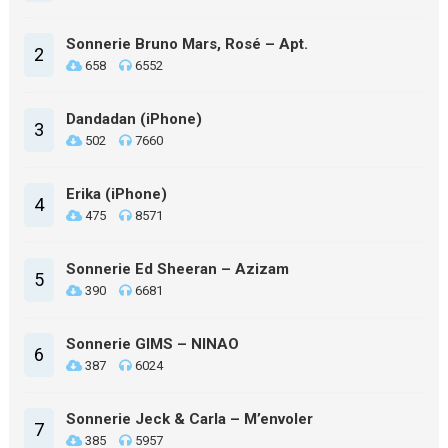
Sonnerie Bruno Mars, Rosé – Apt.
2
658
6552
Dandadan (iPhone)
3
502
7660
Erika (iPhone)
4
475
8571
Sonnerie Ed Sheeran – Azizam
5
390
6681
Sonnerie GIMS – NINAO
6
387
6024
Sonnerie Jeck & Carla – M’envoler
7
385
5957