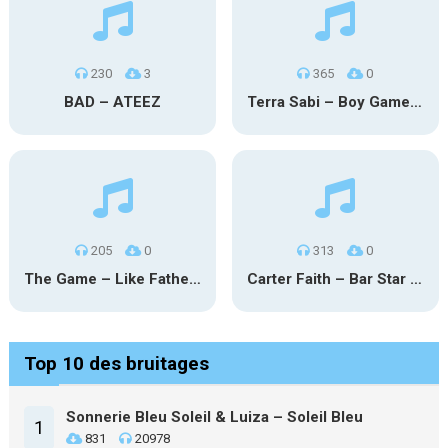
230
3
365
0
BAD – ATEEZ
Terra Sabi – Boy Game X Marcia Cruz
205
0
313
0
The Game – Like Father Like Daughter
Carter Faith – Bar Star Vevo
Top 10 des bruitages
Sonnerie Bleu Soleil & Luiza – Soleil Bleu
1
831
20978