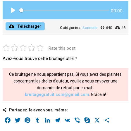
00:00
Play
Télécharger
Catégories:
Sonnerie
640
48
Rate this post
Avez-vous trouvé cette bruitage utile ?
Ce bruitage ne nous appartient pas. Si vous avez des plaintes
concernant les droits d'auteur, veuillez nous envoyer une
demande de retrait par e-mail :
bruitagegratuit.com@gmail.com
. Grâce à!
Partagez-le avec vous-même:
Facebook
Twitter
Pinterest
Tumblr
LinkedIn
Telegram
VK
Viber
Skype
X
Share