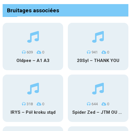
Bruitages associées
609
0
941
0
Oldpee – A1 A3
20Syl – THANK YOU
318
0
644
0
IRYS – Pół kroku stąd
Spider Zed – JTM OU TG