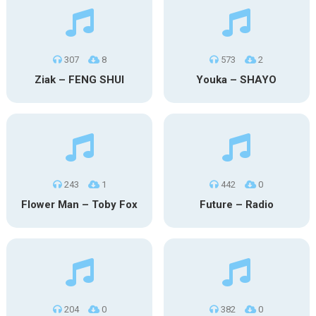
307
8
573
2
Ziak – FENG SHUI
Youka – SHAYO
243
1
442
0
Flower Man – Toby Fox
Future – Radio
204
0
382
0