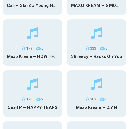
Cali – Star2 x Young Henny
MAXO KREAM – 6 MONTHS CLEAN
179
0
333
0
Maxo Kream – HOW TF I’M LUCKY
3Breezy – Racks On You
178
2
303
0
Quail P – HAPPY TEARS
Maxo Kream – O.Y.N