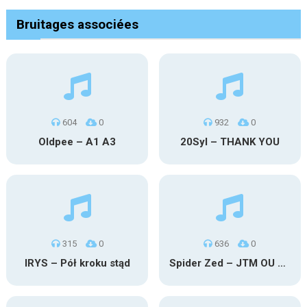
Bruitages associées
604
0
932
0
Oldpee – A1 A3
20Syl – THANK YOU
315
0
636
0
IRYS – Pół kroku stąd
Spider Zed – JTM OU TG