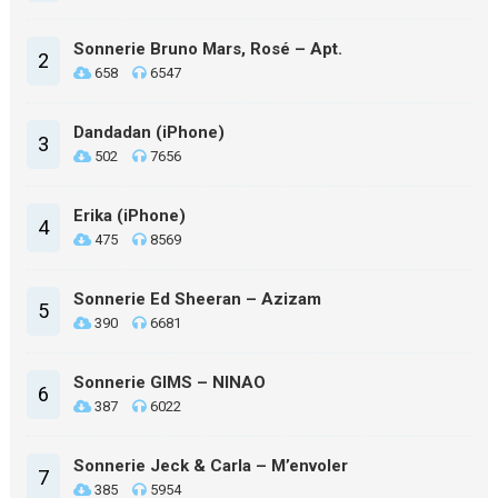
Sonnerie Bruno Mars, Rosé – Apt.
2
658
6547
Dandadan (iPhone)
3
502
7656
Erika (iPhone)
4
475
8569
Sonnerie Ed Sheeran – Azizam
5
390
6681
Sonnerie GIMS – NINAO
6
387
6022
Sonnerie Jeck & Carla – M’envoler
7
385
5954