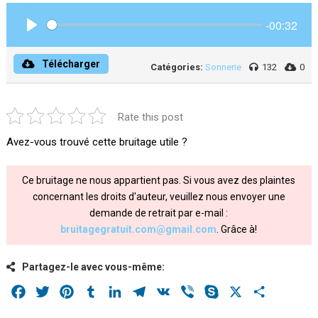
-00:32
Play
Télécharger
Catégories:
Sonnerie
132
0
Rate this post
Avez-vous trouvé cette bruitage utile ?
Ce bruitage ne nous appartient pas. Si vous avez des plaintes
concernant les droits d'auteur, veuillez nous envoyer une
demande de retrait par e-mail :
bruitagegratuit.com@gmail.com
. Grâce à!
Partagez-le avec vous-même:
Facebook
Twitter
Pinterest
Tumblr
LinkedIn
Telegram
VK
Viber
Skype
X
Share