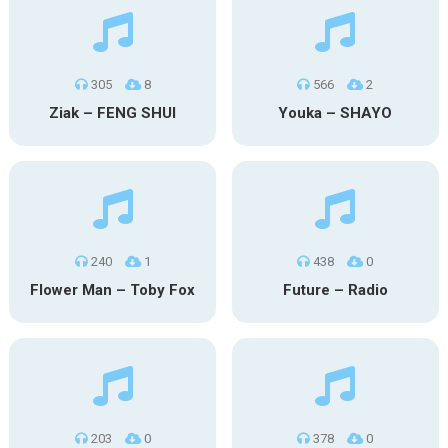
305
8
566
2
Ziak – FENG SHUI
Youka – SHAYO
240
1
438
0
Flower Man – Toby Fox
Future – Radio
203
0
378
0