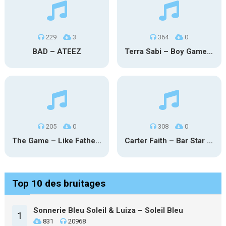
229
3
364
0
BAD – ATEEZ
Terra Sabi – Boy Game X Marcia Cruz
205
0
308
0
The Game – Like Father Like Daughter
Carter Faith – Bar Star Vevo
Top 10 des bruitages
Sonnerie Bleu Soleil & Luiza – Soleil Bleu
1
831
20968