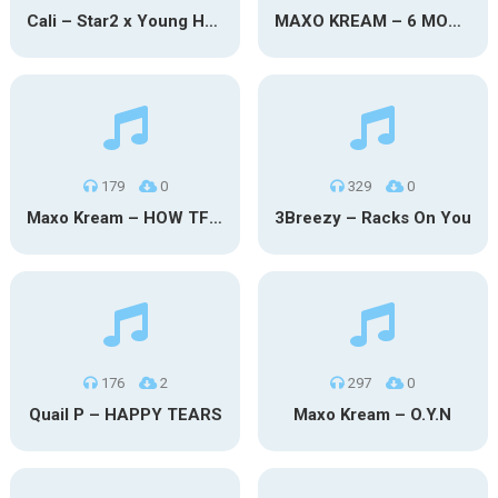
Cali – Star2 x Young Henny
MAXO KREAM – 6 MONTHS CLEAN
179
0
329
0
Maxo Kream – HOW TF I’M LUCKY
3Breezy – Racks On You
176
2
297
0
Quail P – HAPPY TEARS
Maxo Kream – O.Y.N