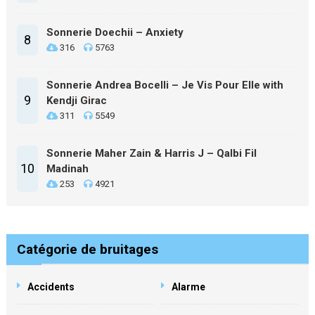
Sonnerie Doechii – Anxiety
8
316
5763
Sonnerie Andrea Bocelli – Je Vis Pour Elle with
9
Kendji Girac
311
5549
Sonnerie Maher Zain & Harris J – Qalbi Fil
10
Madinah
253
4921
Catégorie de bruitages
Accidents
Alarme