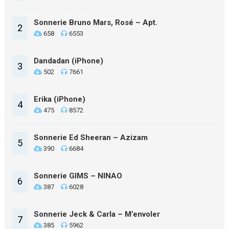
Sonnerie Bruno Mars, Rosé – Apt.
2
658
6553
Dandadan (iPhone)
3
502
7661
Erika (iPhone)
4
475
8572
Sonnerie Ed Sheeran – Azizam
5
390
6684
Sonnerie GIMS – NINAO
6
387
6028
Sonnerie Jeck & Carla – M’envoler
7
385
5962