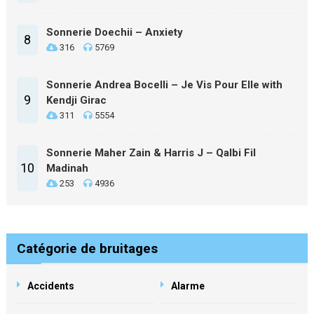
Sonnerie Doechii – Anxiety
8
316
5769
Sonnerie Andrea Bocelli – Je Vis Pour Elle with
9
Kendji Girac
311
5554
Sonnerie Maher Zain & Harris J – Qalbi Fil
10
Madinah
253
4936
Catégorie de bruitages
Accidents
Alarme