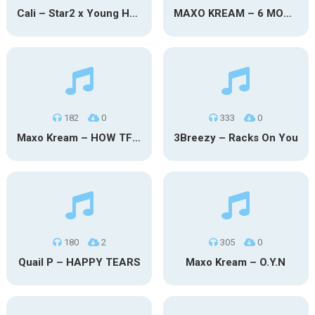
Cali – Star2 x Young Henny
MAXO KREAM – 6 MONTHS CLEAN
182
0
333
0
Maxo Kream – HOW TF I’M LUCKY
3Breezy – Racks On You
180
2
305
0
Quail P – HAPPY TEARS
Maxo Kream – O.Y.N