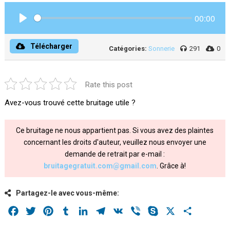
00:00
Play
Télécharger
Catégories:
Sonnerie
291
0
Rate this post
Avez-vous trouvé cette bruitage utile ?
Ce bruitage ne nous appartient pas. Si vous avez des plaintes
concernant les droits d'auteur, veuillez nous envoyer une
demande de retrait par e-mail :
bruitagegratuit.com@gmail.com
. Grâce à!
Partagez-le avec vous-même:
Facebook
Twitter
Pinterest
Tumblr
LinkedIn
Telegram
VK
Viber
Skype
X
Share