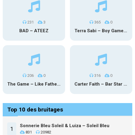
231
3
365
0
BAD – ATEEZ
Terra Sabi – Boy Game X Marcia Cruz
206
0
316
0
The Game – Like Father Like Daughter
Carter Faith – Bar Star Vevo
Top 10 des bruitages
Sonnerie Bleu Soleil & Luiza – Soleil Bleu
1
831
20982