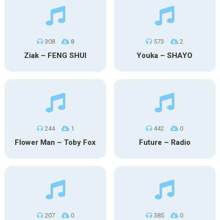
308
8
573
2
Ziak – FENG SHUI
Youka – SHAYO
244
1
442
0
Flower Man – Toby Fox
Future – Radio
207
0
385
0