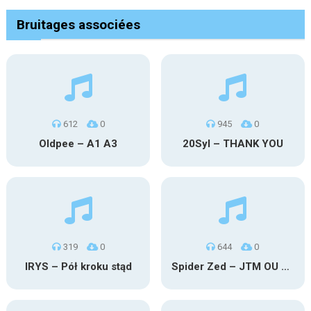
Bruitages associées
612
0
945
0
Oldpee – A1 A3
20Syl – THANK YOU
319
0
644
0
IRYS – Pół kroku stąd
Spider Zed – JTM OU TG