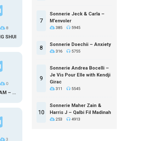
Sonnerie Jeck & Carla –
7
M’envoler
385
5945
8
NG SHUI
Sonnerie Doechii – Anxiety
8
316
5755
Sonnerie Andrea Bocelli –
Je Vis Pour Elle with Kendji
9
Girac
0
311
5545
MAXO KREAM – 6 MONTHS CLEAN
Sonnerie Maher Zain &
10
Harris J – Qalbi Fil Madinah
253
4913
3