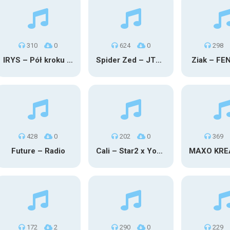
310
0
624
0
298
IRYS – Pół kroku stąd
Spider Zed – JTM OU TG
Ziak – FE
428
0
202
0
369
Future – Radio
Cali – Star2 x Young Henny
172
2
290
0
229