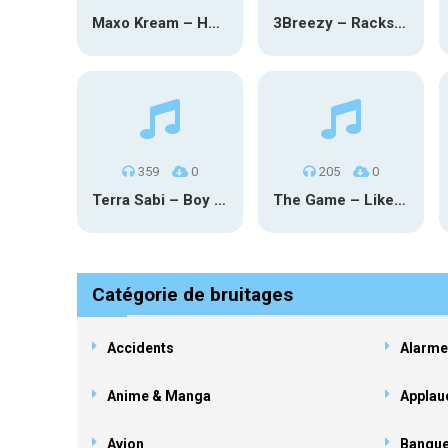
Maxo Kream – HOW TF I’M LUCKY
3Breezy – Racks On You
359
0
205
0
Terra Sabi – Boy Game X Marcia Cruz
The Game – Like Father Like Daughter
Catégorie de bruitages
Accidents
Alarme
Anime & Manga
Applau
Avion
Banqu