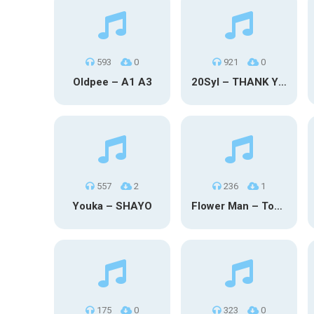
593
0
921
0
Oldpee – A1 A3
20Syl – THANK YOU
557
2
236
1
Youka – SHAYO
Flower Man – Toby Fox
175
0
323
0