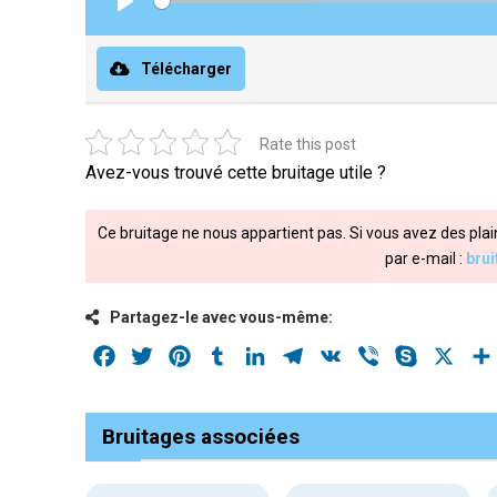
Play
Télécharger
Rate this post
Avez-vous trouvé cette bruitage utile ?
Ce bruitage ne nous appartient pas. Si vous avez des plai
par e-mail :
bru
Partagez-le avec vous-même:
Facebook
Twitter
Pinterest
Tumblr
LinkedIn
Telegram
VK
Viber
Skype
X
Bruitages associées