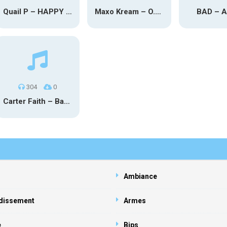
Quail P – HAPPY TEARS
Maxo Kream – O.Y.N
BAD – 
304
0
Carter Faith – Bar Star Vevo
Ambiance
dissement
Armes
e
Bips