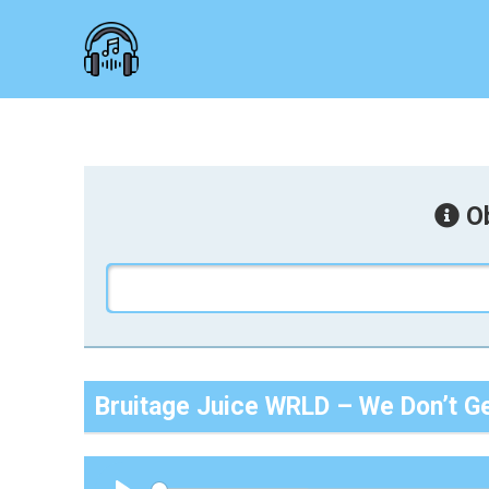
Ob
Bruitage Juice WRLD – We Don’t G