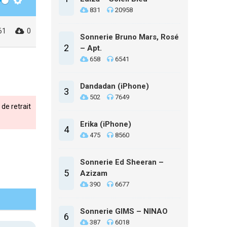
Settings
831
20958
61
0
Sonnerie Bruno Mars, Rosé
2
– Apt.
658
6541
Dandadan (iPhone)
3
502
7649
de retrait
Erika (iPhone)
4
475
8560
Sonnerie Ed Sheeran –
5
Azizam
390
6677
Sonnerie GIMS – NINAO
6
387
6018