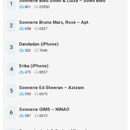
Sonnerie Bleu Soleil & Luiza – Soleil Bleu
1
831
20950
Sonnerie Bruno Mars, Rosé – Apt.
2
658
6537
Dandadan (iPhone)
3
502
7646
Erika (iPhone)
4
475
8557
Sonnerie Ed Sheeran – Azizam
5
390
6675
Sonnerie GIMS – NINAO
6
387
6015