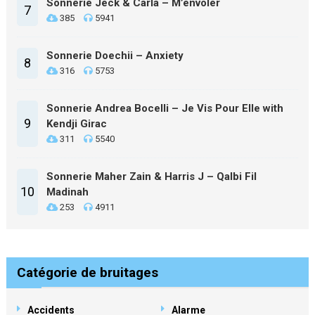
Sonnerie Jeck & Carla – M’envoler
7
385
5941
Sonnerie Doechii – Anxiety
8
316
5753
Sonnerie Andrea Bocelli – Je Vis Pour Elle with
9
Kendji Girac
311
5540
Sonnerie Maher Zain & Harris J – Qalbi Fil
10
Madinah
253
4911
Catégorie de bruitages
Accidents
Alarme