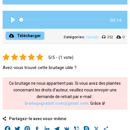
00:14
Play
Télécharger
Catégories:
Humain
352
0
5/5 - (1 vote)
Avez-vous trouvé cette bruitage utile ?
Ce bruitage ne nous appartient pas. Si vous avez des plaintes
concernant les droits d'auteur, veuillez nous envoyer une
demande de retrait par e-mail :
bruitagegratuit.com@gmail.com
. Grâce à!
Partagez-le avec vous-même:
Facebook
Twitter
Pinterest
Tumblr
LinkedIn
Telegram
VK
Viber
Skype
X
Share