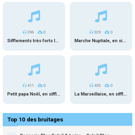
396
0
329
0
Sifflements très forts longs
Marche Nuptiale, en sifflant 1
411
0
453
0
Petit papa Noël, en sifflant
La Marseillaise, en sifflant
Top 10 des bruitages