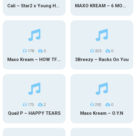
Cali – Star2 x Young Henny
MAXO KREAM – 6 MONTHS CLEAN
178
0
325
0
Maxo Kream – HOW TF I’M LUCKY
3Breezy – Racks On You
173
2
292
0
Quail P – HAPPY TEARS
Maxo Kream – O.Y.N