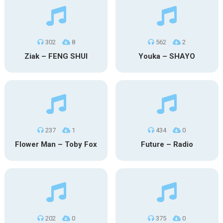
302
8
562
2
Ziak – FENG SHUI
Youka – SHAYO
237
1
434
0
Flower Man – Toby Fox
Future – Radio
202
0
375
0