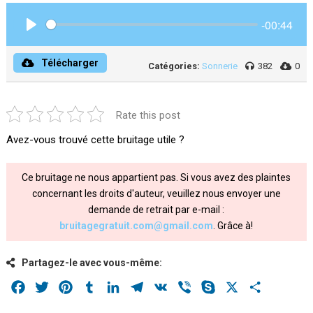
-00:44
Play
Télécharger
Catégories:
Sonnerie
382
0
Rate this post
Avez-vous trouvé cette bruitage utile ?
Ce bruitage ne nous appartient pas. Si vous avez des plaintes
concernant les droits d'auteur, veuillez nous envoyer une
demande de retrait par e-mail :
bruitagegratuit.com@gmail.com
. Grâce à!
Partagez-le avec vous-même:
Facebook
Twitter
Pinterest
Tumblr
LinkedIn
Telegram
VK
Viber
Skype
X
Share