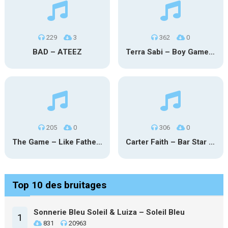
229
3
362
0
BAD – ATEEZ
Terra Sabi – Boy Game X Marcia Cruz
205
0
306
0
The Game – Like Father Like Daughter
Carter Faith – Bar Star Vevo
Top 10 des bruitages
Sonnerie Bleu Soleil & Luiza – Soleil Bleu
1
831
20963