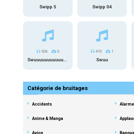
Swipp 5
Swipp 04
506
0
470
1
Swuuuuuuuuuuuuuuuuuuuuuu
Swuu
Catégorie de bruitages
Accidents
Alarme
Anime & Manga
Applau
Avion
Banqu