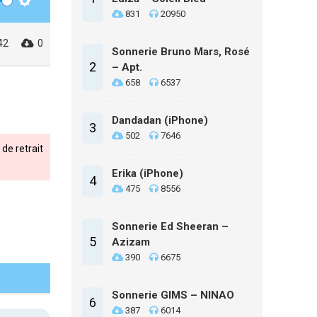
Settings
831
20950
42
0
Sonnerie Bruno Mars, Rosé
2
– Apt.
658
6537
Dandadan (iPhone)
3
502
7646
de retrait
Erika (iPhone)
4
475
8556
Sonnerie Ed Sheeran –
5
Azizam
390
6675
Sonnerie GIMS – NINAO
6
387
6014