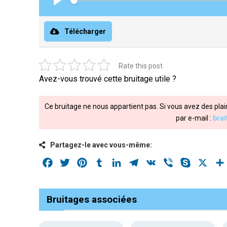
Play
Télécharger
Rate this post
Avez-vous trouvé cette bruitage utile ?
Ce bruitage ne nous appartient pas. Si vous avez des plai
par e-mail :
bru
Partagez-le avec vous-même:
Facebook
Twitter
Pinterest
Tumblr
LinkedIn
Telegram
VK
Viber
Skype
X
Bruitages associées