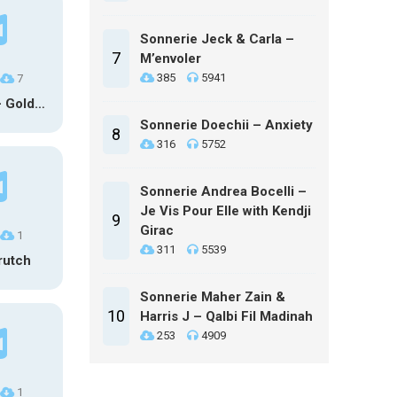
Sonnerie Jeck & Carla –
7
M’envoler
385
5941
7
HUNTR/X – Golden (Glowin’ Version)
Sonnerie Doechii – Anxiety
8
316
5752
Sonnerie Andrea Bocelli –
Je Vis Pour Elle with Kendji
9
Girac
1
311
5539
rutch
Sonnerie Maher Zain &
10
Harris J – Qalbi Fil Madinah
253
4909
1