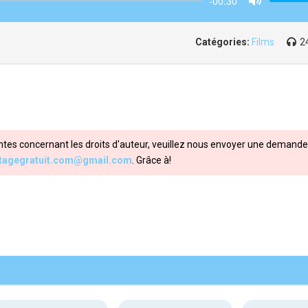
-00:30
Mute
Catégories:
Films
2
ntes concernant les droits d'auteur, veuillez nous envoyer une demande 
itagegratuit.com@gmail.com
. Grâce à!
Share