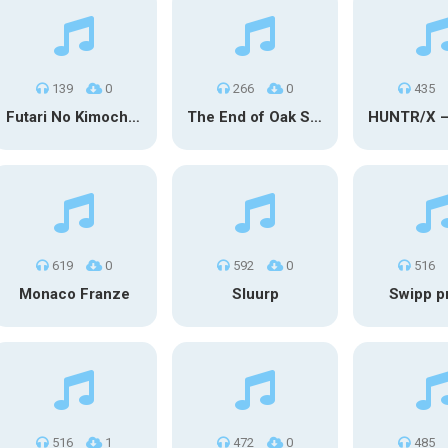
139
0
266
0
435
Futari No Kimochi (OST Inuyasha)
The End of Oak Street Trailer
619
0
592
0
516
Monaco Franze
Sluurp
Swipp p
516
1
472
0
485