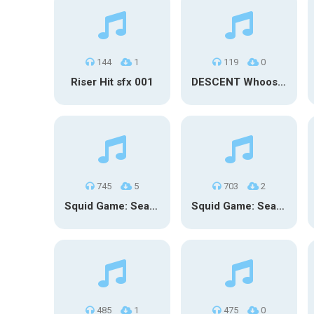
144
1
119
0
Riser Hit sfx 001
DESCENT Whoosh – Long
745
5
703
2
Squid Game: Season 3 | Final Games
Squid Game: Season 3
485
1
475
0