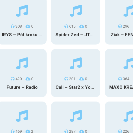
308
0
615
0
296
IRYS – Pół kroku stąd
Spider Zed – JTM OU TG
Ziak – FE
420
0
201
0
364
Future – Radio
Cali – Star2 x Young Henny
169
2
287
0
226