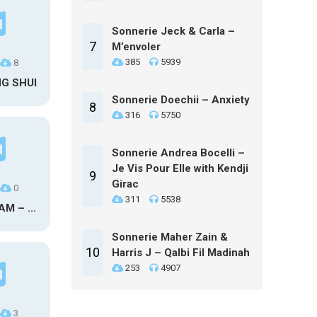
Sonnerie Jeck & Carla –
7
M’envoler
385
5939
8
NG SHUI
Sonnerie Doechii – Anxiety
8
316
5750
Sonnerie Andrea Bocelli –
Je Vis Pour Elle with Kendji
9
Girac
0
311
5538
MAXO KREAM – 6 MONTHS CLEAN
Sonnerie Maher Zain &
10
Harris J – Qalbi Fil Madinah
253
4907
3