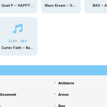
Quail P – HAPPY TEARS
Maxo Kream – O.Y.N
BAD – 
301
0
Carter Faith – Bar Star Vevo
Ambiance
dissement
Armes
e
Bips