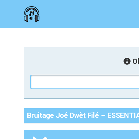
Ob
Bruitage Joé Dwèt Filé – ESSENTI