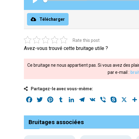
Play
Télécharger
Rate this post
Avez-vous trouvé cette bruitage utile ?
Ce bruitage ne nous appartient pas. Si vous avez des plai
par e-mail :
bru
Partagez-le avec vous-même:
Facebook
Twitter
Pinterest
Tumblr
LinkedIn
Telegram
VK
Viber
Skype
X
Bruitages associées