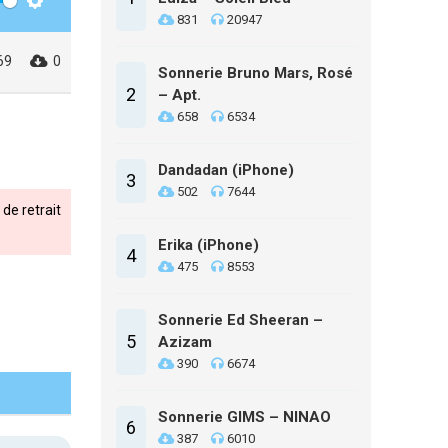
Settings
831
20947
69
0
Sonnerie Bruno Mars, Rosé
2
– Apt.
658
6534
Dandadan (iPhone)
3
502
7644
de retrait
Erika (iPhone)
4
475
8553
Sonnerie Ed Sheeran –
5
Azizam
390
6674
Sonnerie GIMS – NINAO
6
387
6010