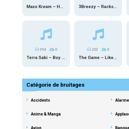
Maxo Kream – HOW TF I’M LUCKY
3Breezy – Racks On You
354
0
202
0
Terra Sabi – Boy Game X Marcia Cruz
The Game – Like Father Like Daughter
Catégorie de bruitages
Accidents
Alarme
Anime & Manga
Applau
Avion
Banqu