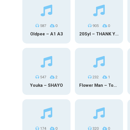
587
0
905
0
Oldpee – A1 A3
20Syl – THANK YOU
547
2
232
1
Youka – SHAYO
Flower Man – Toby Fox
174
0
320
0