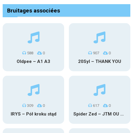
Bruitages associées
588
0
907
0
Oldpee – A1 A3
20Syl – THANK YOU
309
0
617
0
IRYS – Pół kroku stąd
Spider Zed – JTM OU TG