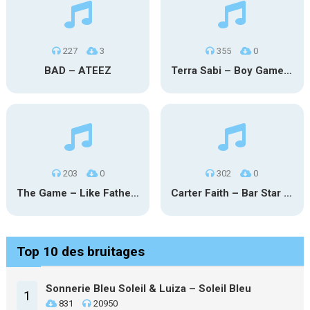
227
3
355
0
BAD – ATEEZ
Terra Sabi – Boy Game X Marcia Cruz
203
0
302
0
The Game – Like Father Like Daughter
Carter Faith – Bar Star Vevo
Top 10 des bruitages
Sonnerie Bleu Soleil & Luiza – Soleil Bleu
1
831
20950