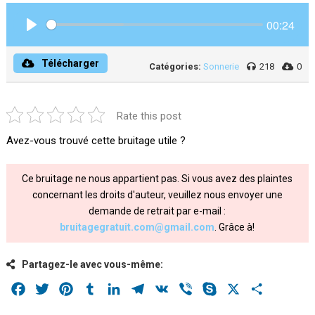
00:24
Play
Télécharger
Catégories:
Sonnerie
218
0
Rate this post
Avez-vous trouvé cette bruitage utile ?
Ce bruitage ne nous appartient pas. Si vous avez des plaintes
concernant les droits d'auteur, veuillez nous envoyer une
demande de retrait par e-mail :
bruitagegratuit.com@gmail.com
. Grâce à!
Partagez-le avec vous-même:
Facebook
Twitter
Pinterest
Tumblr
LinkedIn
Telegram
VK
Viber
Skype
X
Share