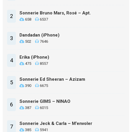
Sonnerie Bruno Mars, Rosé – Apt.
2
658
6537
Dandadan (iPhone)
3
502
7646
Erika (iPhone)
4
475
8557
Sonnerie Ed Sheeran – Azizam
5
390
6675
Sonnerie GIMS – NINAO
6
387
6015
Sonnerie Jeck & Carla – M’envoler
7
385
5941