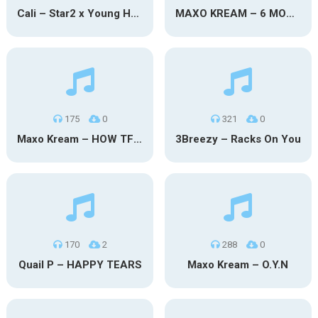
Cali – Star2 x Young Henny
MAXO KREAM – 6 MONTHS CLEAN
175
0
321
0
Maxo Kream – HOW TF I’M LUCKY
3Breezy – Racks On You
170
2
288
0
Quail P – HAPPY TEARS
Maxo Kream – O.Y.N