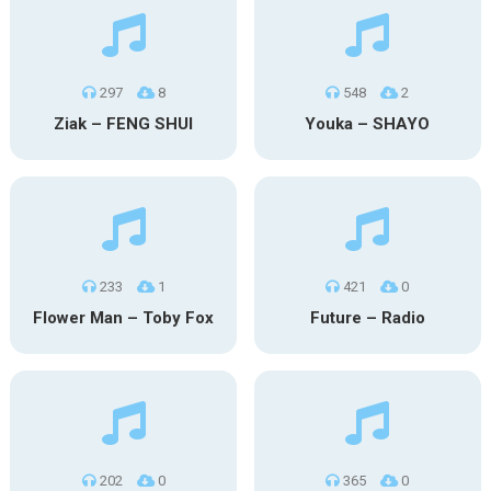
297
8
548
2
Ziak – FENG SHUI
Youka – SHAYO
233
1
421
0
Flower Man – Toby Fox
Future – Radio
202
0
365
0