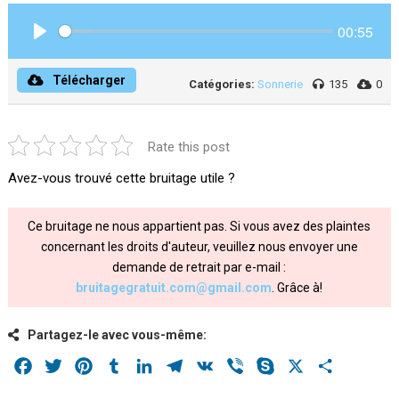
00:55
Play
Télécharger
Catégories:
Sonnerie
135
0
Rate this post
Avez-vous trouvé cette bruitage utile ?
Ce bruitage ne nous appartient pas. Si vous avez des plaintes
concernant les droits d'auteur, veuillez nous envoyer une
demande de retrait par e-mail :
bruitagegratuit.com@gmail.com
. Grâce à!
Partagez-le avec vous-même:
Facebook
Twitter
Pinterest
Tumblr
LinkedIn
Telegram
VK
Viber
Skype
X
Share