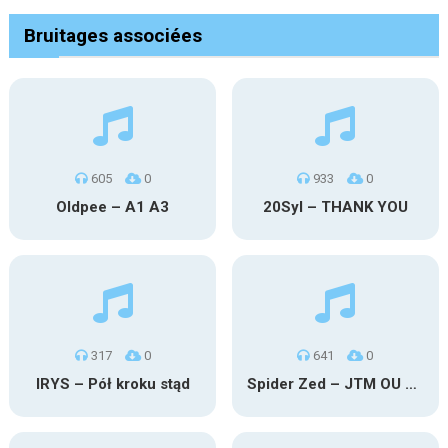
Bruitages associées
605
0
933
0
Oldpee – A1 A3
20Syl – THANK YOU
317
0
641
0
IRYS – Pół kroku stąd
Spider Zed – JTM OU TG