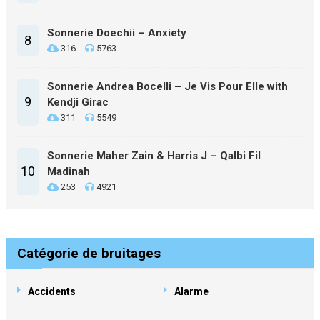
Sonnerie Doechii – Anxiety
8
316
5763
Sonnerie Andrea Bocelli – Je Vis Pour Elle with
9
Kendji Girac
311
5549
Sonnerie Maher Zain & Harris J – Qalbi Fil
10
Madinah
253
4921
Catégorie de bruitages
Accidents
Alarme