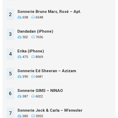
Sonnerie Bruno Mars, Rosé – Apt.
2
658
6548
Dandadan (iPhone)
3
502
7656
Erika (iPhone)
4
475
8569
Sonnerie Ed Sheeran – Azizam
5
390
6681
Sonnerie GIMS – NINAO
6
387
6022
Sonnerie Jeck & Carla – M’envoler
7
385
5955