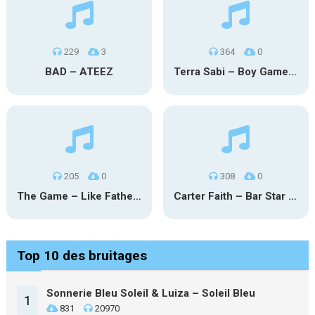
229
3
364
0
BAD – ATEEZ
Terra Sabi – Boy Game X Marcia Cruz
205
0
308
0
The Game – Like Father Like Daughter
Carter Faith – Bar Star Vevo
Top 10 des bruitages
Sonnerie Bleu Soleil & Luiza – Soleil Bleu
1
831
20970