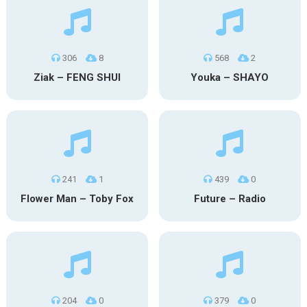
306
8
568
2
Ziak – FENG SHUI
Youka – SHAYO
241
1
439
0
Flower Man – Toby Fox
Future – Radio
204
0
379
0