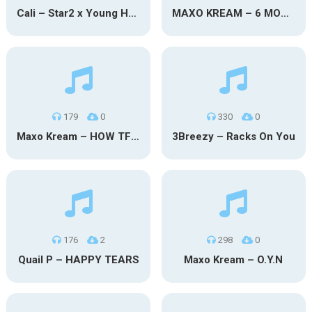
Cali – Star2 x Young Henny
MAXO KREAM – 6 MONTHS CLEAN
179
0
330
0
Maxo Kream – HOW TF I’M LUCKY
3Breezy – Racks On You
176
2
298
0
Quail P – HAPPY TEARS
Maxo Kream – O.Y.N