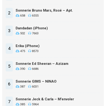
Sonnerie Bruno Mars, Rosé – Apt.
2
658
6555
Dandadan (iPhone)
3
502
7663
Erika (iPhone)
4
475
8573
Sonnerie Ed Sheeran – Azizam
5
390
6686
Sonnerie GIMS – NINAO
6
387
6031
Sonnerie Jeck & Carla – M’envoler
7
385
5964