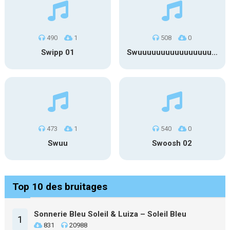
490
1
508
0
Swipp 01
Swuuuuuuuuuuuuuuuuuuuuuu
473
1
540
0
Swuu
Swoosh 02
Top 10 des bruitages
Sonnerie Bleu Soleil & Luiza – Soleil Bleu
1
831
20988