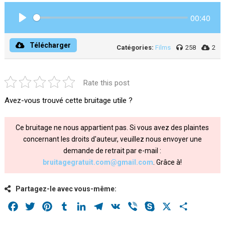
00:40
Play
Télécharger
Catégories:
Films
258
2
Rate this post
Avez-vous trouvé cette bruitage utile ?
Ce bruitage ne nous appartient pas. Si vous avez des plaintes
concernant les droits d'auteur, veuillez nous envoyer une
demande de retrait par e-mail :
bruitagegratuit.com@gmail.com
. Grâce à!
Partagez-le avec vous-même:
Facebook
Twitter
Pinterest
Tumblr
LinkedIn
Telegram
VK
Viber
Skype
X
Share