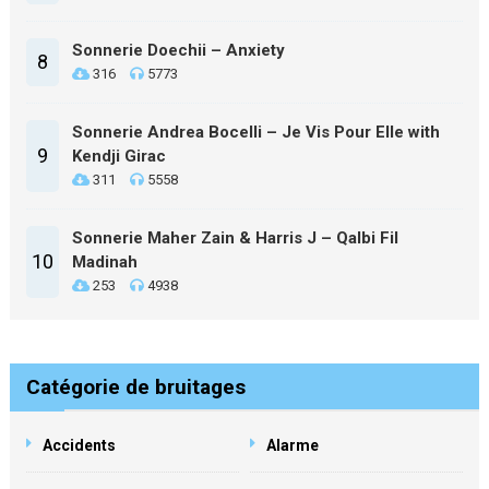
Sonnerie Doechii – Anxiety
8
316
5773
Sonnerie Andrea Bocelli – Je Vis Pour Elle with
9
Kendji Girac
311
5558
Sonnerie Maher Zain & Harris J – Qalbi Fil
10
Madinah
253
4938
Catégorie de bruitages
Accidents
Alarme