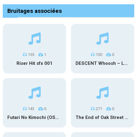
Bruitages associées
155
1
130
0
Riser Hit sfx 001
DESCENT Whoosh – Long
143
0
271
0
Futari No Kimochi (OST Inuyasha)
The End of Oak Street Trailer