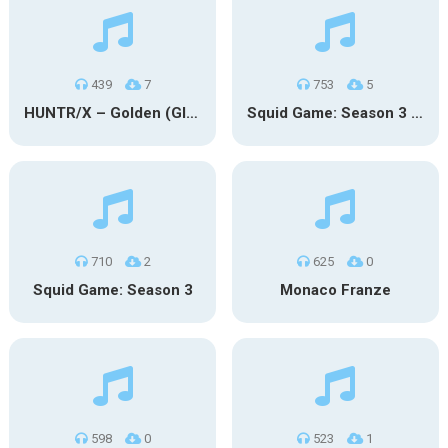
439
7
753
5
HUNTR/X – Golden (Glowin’ Version)
Squid Game: Season 3 | Final Games
710
2
625
0
Squid Game: Season 3
Monaco Franze
598
0
523
1