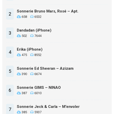
Sonnerie Bruno Mars, Rosé – Apt.
2
658
6532
Dandadan (iPhone)
3
502
7644
Erika (iPhone)
4
475
8552
Sonnerie Ed Sheeran – Azizam
5
390
6674
Sonnerie GIMS – NINAO
6
387
6010
Sonnerie Jeck & Carla – M’envoler
7
385
5937