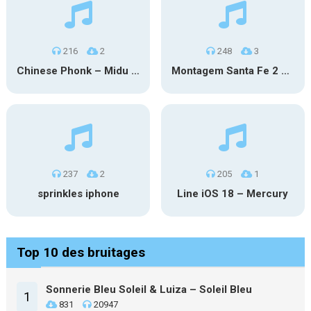
216
2
248
3
Chinese Phonk – Midu Echoing (Marimba)
Montagem Santa Fe 2 – Phonk (iPhone)
237
2
205
1
sprinkles iphone
Line iOS 18 – Mercury
Top 10 des bruitages
Sonnerie Bleu Soleil & Luiza – Soleil Bleu
1
831
20947