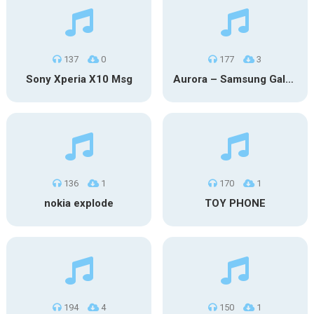
137
0
177
3
Sony Xperia X10 Msg
Aurora – Samsung Galaxy S26
136
1
170
1
nokia explode
TOY PHONE
194
4
150
1