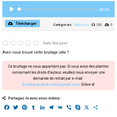
00:04
Play
Télécharger
Catégories:
Téléphone
292
0
Rate this post
Avez-vous trouvé cette bruitage utile ?
Ce bruitage ne nous appartient pas. Si vous avez des plaintes
concernant les droits d'auteur, veuillez nous envoyer une
demande de retrait par e-mail :
bruitagegratuit.com@gmail.com
. Grâce à!
Partagez-le avec vous-même:
Facebook
Twitter
Pinterest
Tumblr
LinkedIn
Telegram
VK
Viber
Skype
X
Share