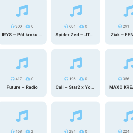
300
0
604
0
291
IRYS – Pół kroku stąd
Spider Zed – JTM OU TG
Ziak – FE
417
0
196
0
356
Future – Radio
Cali – Star2 x Young Henny
168
2
284
0
224