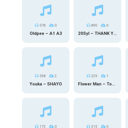
578
0
895
0
Oldpee – A1 A3
20Syl – THANK YOU
538
2
229
1
Youka – SHAYO
Flower Man – Toby Fox
173
0
315
0