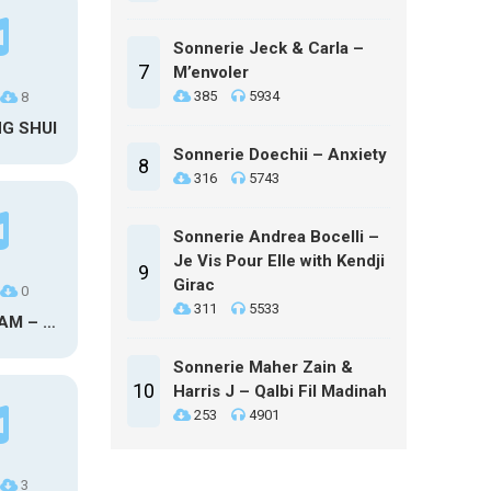
Sonnerie Jeck & Carla –
7
M’envoler
385
5934
8
NG SHUI
Sonnerie Doechii – Anxiety
8
316
5743
Sonnerie Andrea Bocelli –
Je Vis Pour Elle with Kendji
9
Girac
0
311
5533
MAXO KREAM – 6 MONTHS CLEAN
Sonnerie Maher Zain &
10
Harris J – Qalbi Fil Madinah
253
4901
3