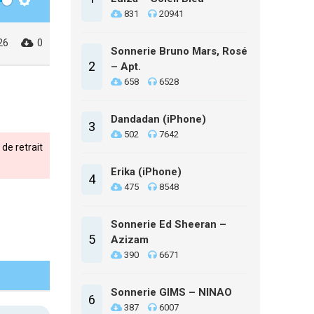
Settings
831
20941
26
0
Sonnerie Bruno Mars, Rosé
2
– Apt.
658
6528
Dandadan (iPhone)
3
502
7642
de retrait
Erika (iPhone)
4
475
8548
Sonnerie Ed Sheeran –
5
Azizam
390
6671
Sonnerie GIMS – NINAO
6
387
6007