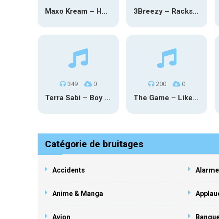
Maxo Kream – HOW TF I’M LUCKY
3Breezy – Racks On You
349
0
200
0
Terra Sabi – Boy Game X Marcia Cruz
The Game – Like Father Like Daughter
Catégorie de bruitages
Accidents
Alarme
Anime & Manga
Applau
Avion
Banqu