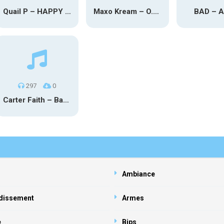
Quail P – HAPPY TEARS
Maxo Kream – O.Y.N
BAD – 
297
0
Carter Faith – Bar Star Vevo
Ambiance
dissement
Armes
e
Bips