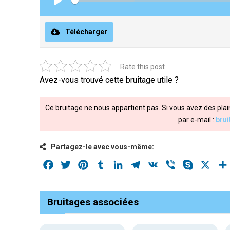
Play
Télécharger
Rate this post
Avez-vous trouvé cette bruitage utile ?
Ce bruitage ne nous appartient pas. Si vous avez des plai
par e-mail :
bru
Partagez-le avec vous-même:
Facebook
Twitter
Pinterest
Tumblr
LinkedIn
Telegram
VK
Viber
Skype
X
Bruitages associées