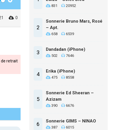
Settings
831
20952
21
0
Sonnerie Bruno Mars, Rosé
2
– Apt.
658
6539
Dandadan (iPhone)
3
502
7646
de retrait
Erika (iPhone)
4
475
8558
Sonnerie Ed Sheeran –
5
Azizam
390
6676
Sonnerie GIMS – NINAO
6
387
6015