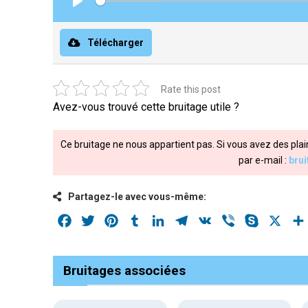
Play
Télécharger
Rate this post
Avez-vous trouvé cette bruitage utile ?
Ce bruitage ne nous appartient pas. Si vous avez des plai
par e-mail :
bru
Partagez-le avec vous-même:
Facebook
Twitter
Pinterest
Tumblr
LinkedIn
Telegram
VK
Viber
Skype
X
Bruitages associées