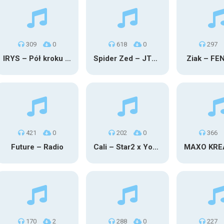
309
0
618
0
297
IRYS – Pół kroku stąd
Spider Zed – JTM OU TG
Ziak – FE
421
0
202
0
366
Future – Radio
Cali – Star2 x Young Henny
170
2
288
0
227