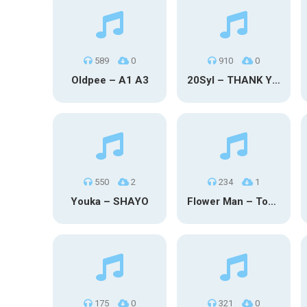
589
0
910
0
Oldpee – A1 A3
20Syl – THANK YOU
550
2
234
1
Youka – SHAYO
Flower Man – Toby Fox
175
0
321
0