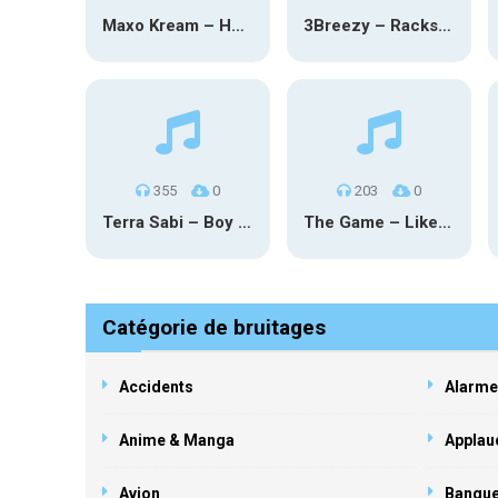
Maxo Kream – HOW TF I’M LUCKY
3Breezy – Racks On You
355
0
203
0
Terra Sabi – Boy Game X Marcia Cruz
The Game – Like Father Like Daughter
Catégorie de bruitages
Accidents
Alarme
Anime & Manga
Applau
Avion
Banqu