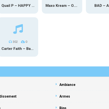
Quail P – HAPPY TEARS
Maxo Kream – O.Y.N
BAD – 
302
0
Carter Faith – Bar Star Vevo
Ambiance
dissement
Armes
e
Bips