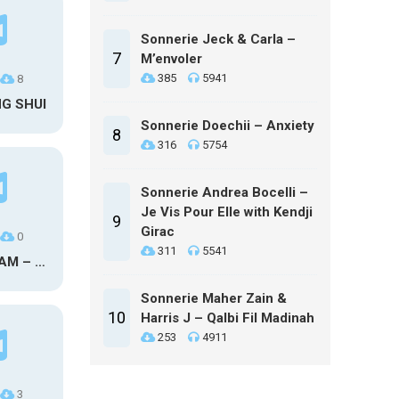
Sonnerie Jeck & Carla –
7
M’envoler
385
5941
8
NG SHUI
Sonnerie Doechii – Anxiety
8
316
5754
Sonnerie Andrea Bocelli –
Je Vis Pour Elle with Kendji
9
Girac
0
311
5541
MAXO KREAM – 6 MONTHS CLEAN
Sonnerie Maher Zain &
10
Harris J – Qalbi Fil Madinah
253
4911
3