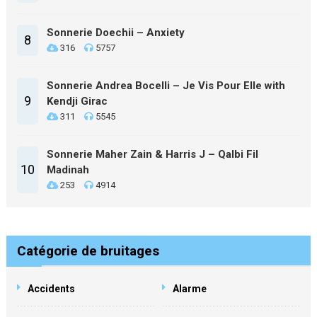
Sonnerie Doechii – Anxiety
8
316
5757
Sonnerie Andrea Bocelli – Je Vis Pour Elle with
9
Kendji Girac
311
5545
Sonnerie Maher Zain & Harris J – Qalbi Fil
10
Madinah
253
4914
Catégorie de bruitages
Accidents
Alarme