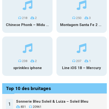
218
2
250
3
Chinese Phonk – Midu Echoing (Marimba)
Montagem Santa Fe 2 – Phonk (iPhone)
238
2
207
1
sprinkles iphone
Line iOS 18 – Mercury
Top 10 des bruitages
Sonnerie Bleu Soleil & Luiza – Soleil Bleu
1
831
20961