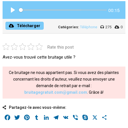
00:15
Play
Télécharger
Catégories:
Téléphone
275
0
Rate this post
Avez-vous trouvé cette bruitage utile ?
Ce bruitage ne nous appartient pas. Si vous avez des plaintes
concernant les droits d'auteur, veuillez nous envoyer une
demande de retrait par e-mail :
bruitagegratuit.com@gmail.com
. Grâce à!
Partagez-le avec vous-même:
Facebook
Twitter
Pinterest
Tumblr
LinkedIn
Telegram
VK
Viber
Skype
X
Share