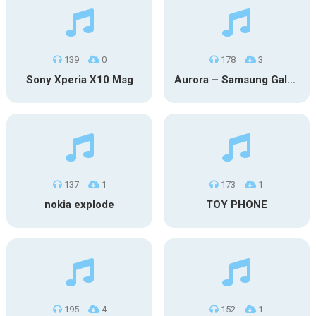
139
0
178
3
Sony Xperia X10 Msg
Aurora – Samsung Galaxy S26
137
1
173
1
nokia explode
TOY PHONE
195
4
152
1