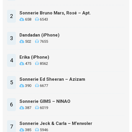
Sonnerie Bruno Mars, Rosé – Apt.
2
658
6543
Dandadan (iPhone)
3
502
7655
Erika (iPhone)
4
475
8562
Sonnerie Ed Sheeran – Azizam
5
390
6677
Sonnerie GIMS – NINAO
6
387
6019
Sonnerie Jeck & Carla – M’envoler
7
385
5946