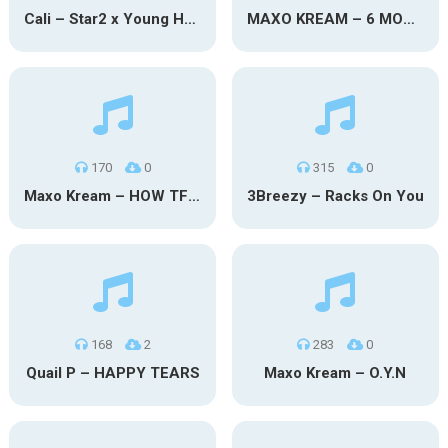
Cali – Star2 x Young Henny
MAXO KREAM – 6 MONTHS CLEAN
170
0
315
0
Maxo Kream – HOW TF I’M LUCKY
3Breezy – Racks On You
168
2
283
0
Quail P – HAPPY TEARS
Maxo Kream – O.Y.N