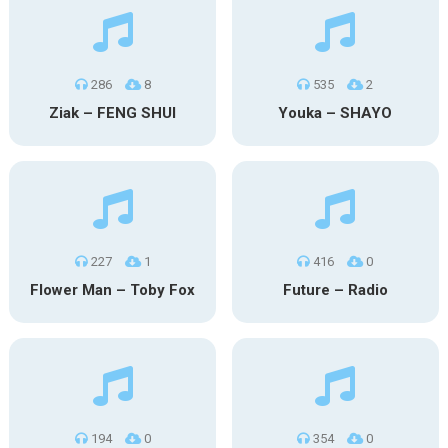
286
8
535
2
Ziak – FENG SHUI
Youka – SHAYO
227
1
416
0
Flower Man – Toby Fox
Future – Radio
194
0
354
0