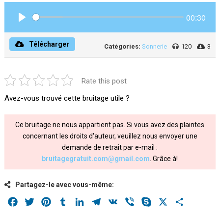
00:30
Play
Télécharger
Catégories:
Sonnerie
120
3
Rate this post
Avez-vous trouvé cette bruitage utile ?
Ce bruitage ne nous appartient pas. Si vous avez des plaintes
concernant les droits d'auteur, veuillez nous envoyer une
demande de retrait par e-mail :
bruitagegratuit.com@gmail.com
. Grâce à!
Partagez-le avec vous-même:
Facebook
Twitter
Pinterest
Tumblr
LinkedIn
Telegram
VK
Viber
Skype
X
Share