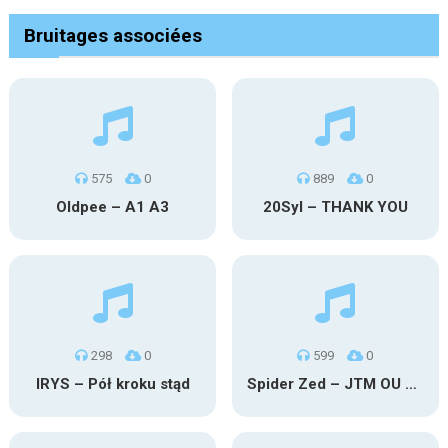
Bruitages associées
575
0
889
0
Oldpee – A1 A3
20Syl – THANK YOU
298
0
599
0
IRYS – Pół kroku stąd
Spider Zed – JTM OU TG