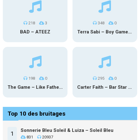
218
3
348
0
BAD – ATEEZ
Terra Sabi – Boy Game X Marcia Cruz
198
0
295
0
The Game – Like Father Like Daughter
Carter Faith – Bar Star Vevo
Top 10 des bruitages
Sonnerie Bleu Soleil & Luiza – Soleil Bleu
1
831
20937