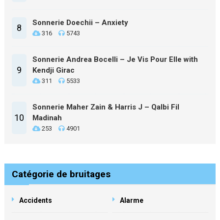
Sonnerie Doechii – Anxiety
8
316
5743
Sonnerie Andrea Bocelli – Je Vis Pour Elle with
9
Kendji Girac
311
5533
Sonnerie Maher Zain & Harris J – Qalbi Fil
10
Madinah
253
4901
Catégorie de bruitages
Accidents
Alarme