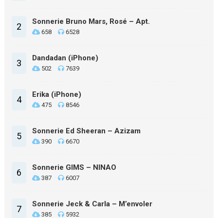
Sonnerie Bruno Mars, Rosé – Apt.
2
658
6528
Dandadan (iPhone)
3
502
7639
Erika (iPhone)
4
475
8546
Sonnerie Ed Sheeran – Azizam
5
390
6670
Sonnerie GIMS – NINAO
6
387
6007
Sonnerie Jeck & Carla – M’envoler
7
385
5932