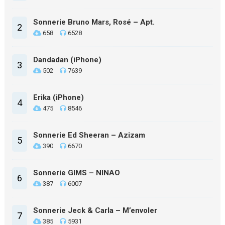
Sonnerie Bruno Mars, Rosé – Apt.
2
658
6528
Dandadan (iPhone)
3
502
7639
Erika (iPhone)
4
475
8546
Sonnerie Ed Sheeran – Azizam
5
390
6670
Sonnerie GIMS – NINAO
6
387
6007
Sonnerie Jeck & Carla – M’envoler
7
385
5931