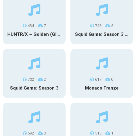
434
7
745
5
HUNTR/X – Golden (Glowin’ Version)
Squid Game: Season 3 | Final Games
702
2
617
0
Squid Game: Season 3
Monaco Franze
592
0
515
1