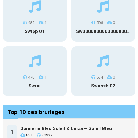
485
1
506
0
Swipp 01
Swuuuuuuuuuuuuuuuuuuuuuu
470
1
534
0
Swuu
Swoosh 02
Top 10 des bruitages
Sonnerie Bleu Soleil & Luiza – Soleil Bleu
1
831
20937