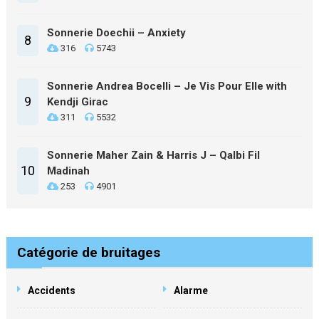
Sonnerie Doechii – Anxiety
8
316
5743
Sonnerie Andrea Bocelli – Je Vis Pour Elle with
9
Kendji Girac
311
5532
Sonnerie Maher Zain & Harris J – Qalbi Fil
10
Madinah
253
4901
Catégorie de bruitages
Accidents
Alarme