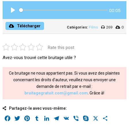
00:05
Play
Télécharger
Catégories:
Films
269
0
Rate this post
Avez-vous trouvé cette bruitage utile ?
Ce bruitage ne nous appartient pas. Si vous avez des plaintes
concernant les droits d'auteur, veuillez nous envoyer une
demande de retrait par e-mail :
bruitagegratuit.com@gmail.com
. Grâce à!
Partagez-le avec vous-même:
Facebook
Twitter
Pinterest
Tumblr
LinkedIn
Telegram
VK
Viber
Skype
X
Share