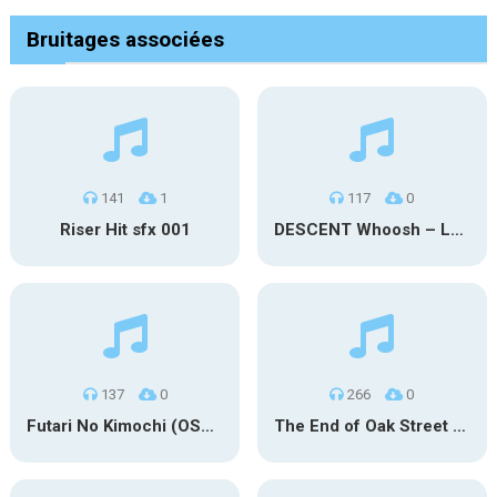
Bruitages associées
141
1
117
0
Riser Hit sfx 001
DESCENT Whoosh – Long
137
0
266
0
Futari No Kimochi (OST Inuyasha)
The End of Oak Street Trailer