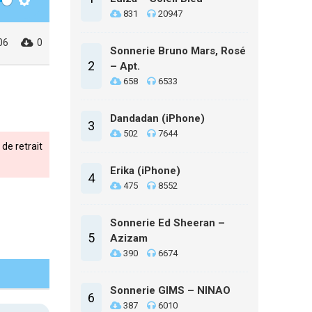
Settings
831
20947
06
0
Sonnerie Bruno Mars, Rosé
2
– Apt.
658
6533
Dandadan (iPhone)
3
502
7644
de retrait
Erika (iPhone)
4
475
8552
Sonnerie Ed Sheeran –
5
Azizam
390
6674
Sonnerie GIMS – NINAO
6
387
6010