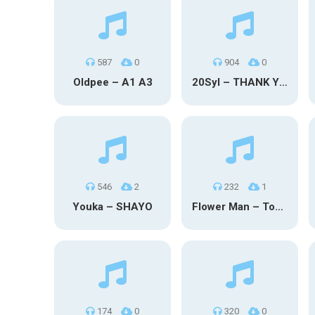
587
0
904
0
Oldpee – A1 A3
20Syl – THANK YOU
546
2
232
1
Youka – SHAYO
Flower Man – Toby Fox
174
0
320
0