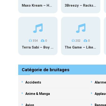
Maxo Kream – HOW TF I’M LUCKY
3Breezy – Racks On You
354
0
202
0
Terra Sabi – Boy Game X Marcia Cruz
The Game – Like Father Like Daughter
Catégorie de bruitages
Accidents
Alarme
Anime & Manga
Applau
Avion
Banqu