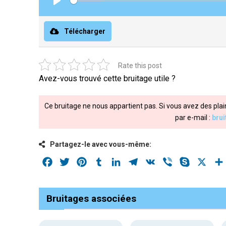
Play
Télécharger
Rate this post
Avez-vous trouvé cette bruitage utile ?
Ce bruitage ne nous appartient pas. Si vous avez des plai
par e-mail :
bru
Partagez-le avec vous-même:
Facebook
Twitter
Pinterest
Tumblr
LinkedIn
Telegram
VK
Viber
Skype
X
Bruitages associées