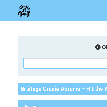
Ob
Bruitage Gracie Abrams – Hit the 