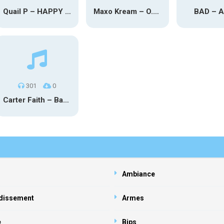
Quail P – HAPPY TEARS
Maxo Kream – O.Y.N
BAD – 
301
0
Carter Faith – Bar Star Vevo
Ambiance
dissement
Armes
e
Bips