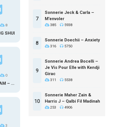
Sonnerie Jeck & Carla –
7
M’envoler
385
5938
8
NG SHUI
Sonnerie Doechii – Anxiety
8
316
5750
Sonnerie Andrea Bocelli –
Je Vis Pour Elle with Kendji
9
Girac
0
311
5538
MAXO KREAM – 6 MONTHS CLEAN
Sonnerie Maher Zain &
10
Harris J – Qalbi Fil Madinah
253
4906
3