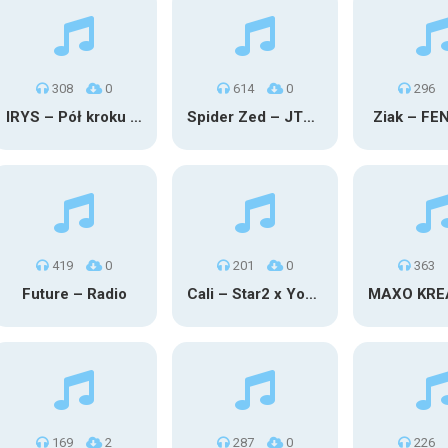
308
0
614
0
296
IRYS – Pół kroku stąd
Spider Zed – JTM OU TG
Ziak – FE
419
0
201
0
363
Future – Radio
Cali – Star2 x Young Henny
169
2
287
0
226