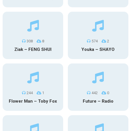
308
8
574
2
Ziak – FENG SHUI
Youka – SHAYO
244
1
442
0
Flower Man – Toby Fox
Future – Radio