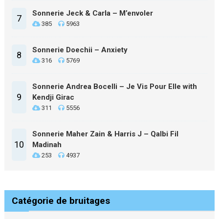
Sonnerie Jeck & Carla – M’envoler
7
385
5963
Sonnerie Doechii – Anxiety
8
316
5769
Sonnerie Andrea Bocelli – Je Vis Pour Elle with
9
Kendji Girac
311
5556
Sonnerie Maher Zain & Harris J – Qalbi Fil
10
Madinah
253
4937
Catégorie de bruitages