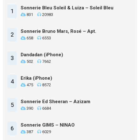
Sonnerie Bleu Soleil & Luiza – Soleil Bleu
1
831
20983
Sonnerie Bruno Mars, Rosé – Apt.
2
658
6553
Dandadan (iPhone)
3
502
7662
Erika (iPhone)
4
475
8572
Sonnerie Ed Sheeran – Azizam
5
390
6684
Sonnerie GIMS – NINAO
6
387
6029