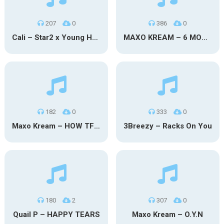
207
0
386
0
Cali – Star2 x Young Henny
MAXO KREAM – 6 MONTHS CLEAN
182
0
333
0
Maxo Kream – HOW TF I’M LUCKY
3Breezy – Racks On You
180
2
307
0
Quail P – HAPPY TEARS
Maxo Kream – O.Y.N