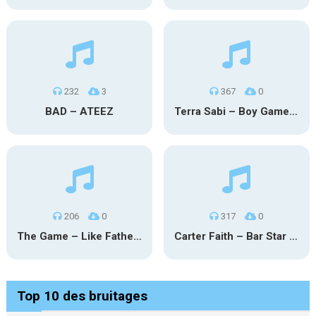
232
3
367
0
BAD – ATEEZ
Terra Sabi – Boy Game X Marcia Cruz
206
0
317
0
The Game – Like Father Like Daughter
Carter Faith – Bar Star Vevo
Top 10 des bruitages