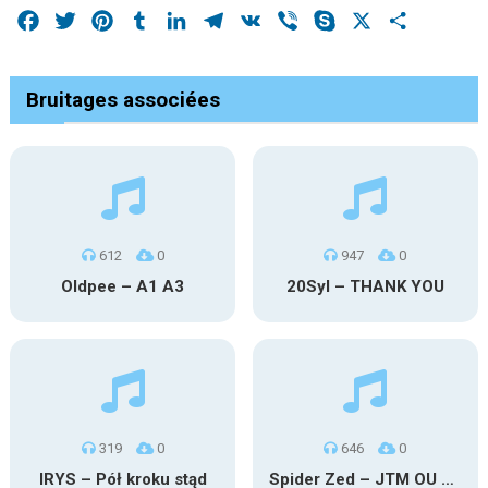
Facebook
Twitter
Pinterest
Tumblr
LinkedIn
Telegram
VK
Viber
Skype
X
Share
Bruitages associées
612
0
947
0
Oldpee – A1 A3
20Syl – THANK YOU
319
0
646
0
IRYS – Pół kroku stąd
Spider Zed – JTM OU TG