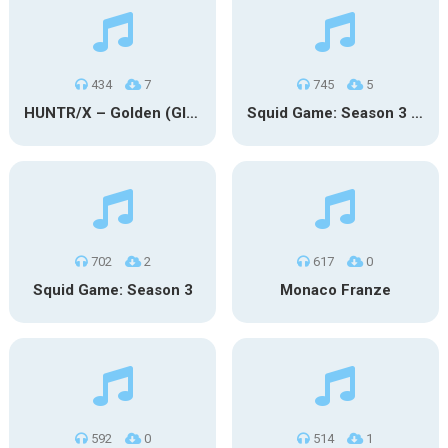
434
7
745
5
HUNTR/X – Golden (Glowin’ Version)
Squid Game: Season 3 | Final Games
702
2
617
0
Squid Game: Season 3
Monaco Franze
592
0
514
1