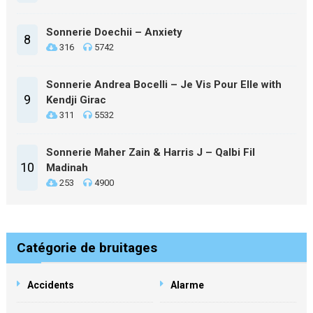
Sonnerie Doechii – Anxiety
8
316
5742
Sonnerie Andrea Bocelli – Je Vis Pour Elle with
9
Kendji Girac
311
5532
Sonnerie Maher Zain & Harris J – Qalbi Fil
10
Madinah
253
4900
Catégorie de bruitages
Accidents
Alarme