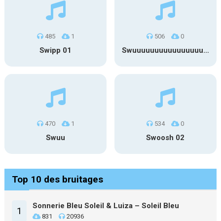
485
1
506
0
Swipp 01
Swuuuuuuuuuuuuuuuuuuuuuu
470
1
534
0
Swuu
Swoosh 02
Top 10 des bruitages
Sonnerie Bleu Soleil & Luiza – Soleil Bleu
1
831
20936