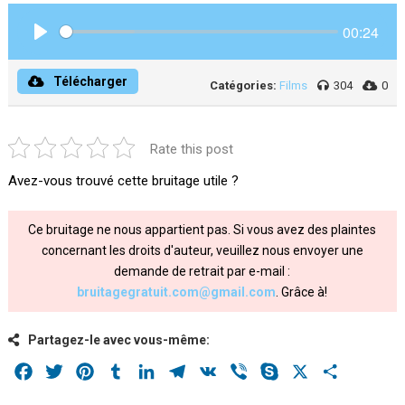
00:24
Play
Télécharger
Catégories:
Films
304
0
Rate this post
Avez-vous trouvé cette bruitage utile ?
Ce bruitage ne nous appartient pas. Si vous avez des plaintes
concernant les droits d'auteur, veuillez nous envoyer une
demande de retrait par e-mail :
bruitagegratuit.com@gmail.com
. Grâce à!
Partagez-le avec vous-même:
Facebook
Twitter
Pinterest
Tumblr
LinkedIn
Telegram
VK
Viber
Skype
X
Share