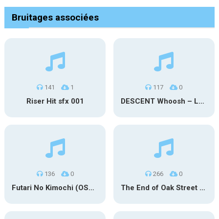
Bruitages associées
141
1
117
0
Riser Hit sfx 001
DESCENT Whoosh – Long
136
0
266
0
Futari No Kimochi (OST Inuyasha)
The End of Oak Street Trailer