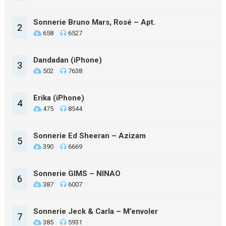
Sonnerie Bruno Mars, Rosé – Apt.
2
658
6527
Dandadan (iPhone)
3
502
7638
Erika (iPhone)
4
475
8544
Sonnerie Ed Sheeran – Azizam
5
390
6669
Sonnerie GIMS – NINAO
6
387
6007
Sonnerie Jeck & Carla – M’envoler
7
385
5931