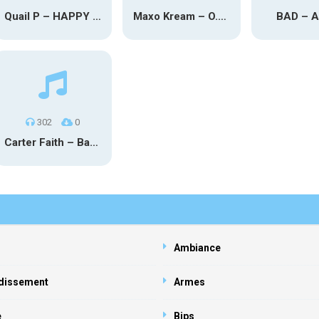
Quail P – HAPPY TEARS
Maxo Kream – O.Y.N
BAD – 
302
0
Carter Faith – Bar Star Vevo
Ambiance
dissement
Armes
e
Bips