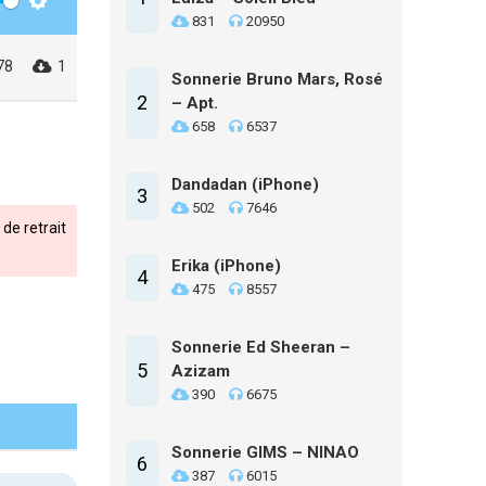
Settings
831
20950
78
1
Sonnerie Bruno Mars, Rosé
2
– Apt.
658
6537
Dandadan (iPhone)
3
502
7646
de retrait
Erika (iPhone)
4
475
8557
Sonnerie Ed Sheeran –
5
Azizam
390
6675
Sonnerie GIMS – NINAO
6
387
6015