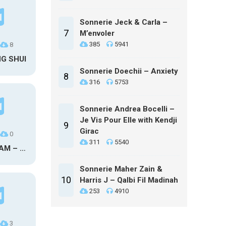
Sonnerie Jeck & Carla –
7
M’envoler
385
5941
8
NG SHUI
Sonnerie Doechii – Anxiety
8
316
5753
Sonnerie Andrea Bocelli –
Je Vis Pour Elle with Kendji
9
Girac
0
311
5540
MAXO KREAM – 6 MONTHS CLEAN
Sonnerie Maher Zain &
10
Harris J – Qalbi Fil Madinah
253
4910
3