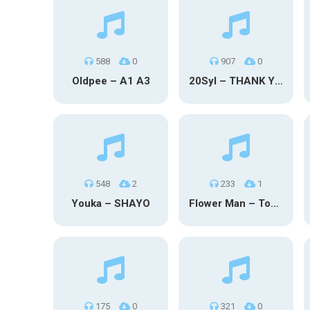
588
0
907
0
Oldpee – A1 A3
20Syl – THANK YOU
548
2
233
1
Youka – SHAYO
Flower Man – Toby Fox
175
0
321
0