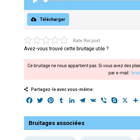
Play
Télécharger
Rate this post
Avez-vous trouvé cette bruitage utile ?
Ce bruitage ne nous appartient pas. Si vous avez des plai
par e-mail :
bru
Partagez-le avec vous-même:
Facebook
Twitter
Pinterest
Tumblr
LinkedIn
Telegram
VK
Viber
Skype
X
Bruitages associées