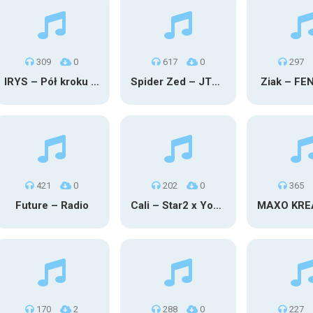
309
0
617
0
297
IRYS – Pół kroku stąd
Spider Zed – JTM OU TG
Ziak – FE
421
0
202
0
365
Future – Radio
Cali – Star2 x Young Henny
170
2
288
0
227