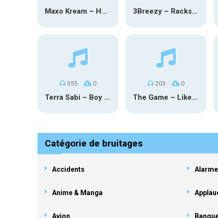
Maxo Kream – HOW TF I’M LUCKY
3Breezy – Racks On You
355
0
203
0
Terra Sabi – Boy Game X Marcia Cruz
The Game – Like Father Like Daughter
Catégorie de bruitages
Accidents
Alarme
Anime & Manga
Applau
Avion
Banqu