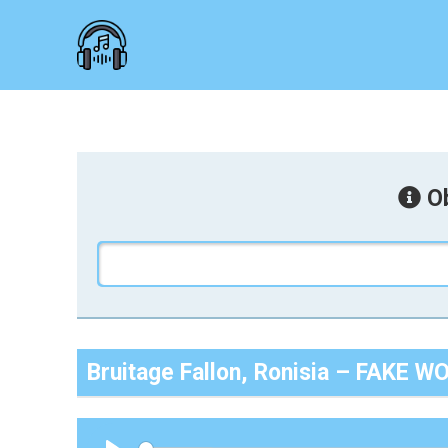
Ob
Bruitage Fallon, Ronisia – FAKE 