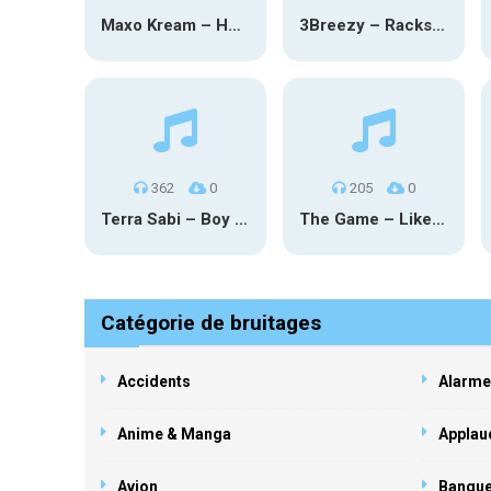
Maxo Kream – HOW TF I’M LUCKY
3Breezy – Racks On You
362
0
205
0
Terra Sabi – Boy Game X Marcia Cruz
The Game – Like Father Like Daughter
Catégorie de bruitages
Accidents
Alarme
Anime & Manga
Applau
Avion
Banqu