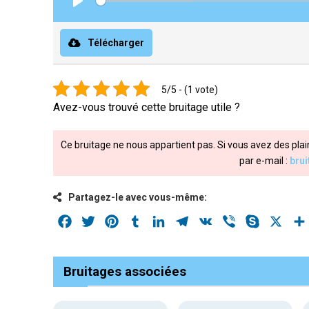
Play
Télécharger
5/5 - (1 vote)
Avez-vous trouvé cette bruitage utile ?
Ce bruitage ne nous appartient pas. Si vous avez des plai
par e-mail :
bru
Partagez-le avec vous-même:
Facebook
Twitter
Pinterest
Tumblr
LinkedIn
Telegram
VK
Viber
Skype
X
Bruitages associées