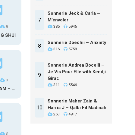
Sonnerie Jeck & Carla –
7
M’envoler
385
5946
8
NG SHUI
Sonnerie Doechii – Anxiety
8
316
5758
Sonnerie Andrea Bocelli –
Je Vis Pour Elle with Kendji
9
Girac
0
311
5546
MAXO KREAM – 6 MONTHS CLEAN
Sonnerie Maher Zain &
10
Harris J – Qalbi Fil Madinah
253
4917
3