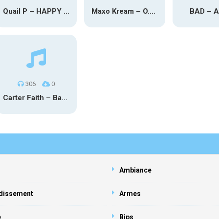
Quail P – HAPPY TEARS
Maxo Kream – O.Y.N
BAD – 
306
0
Carter Faith – Bar Star Vevo
Ambiance
dissement
Armes
e
Bips