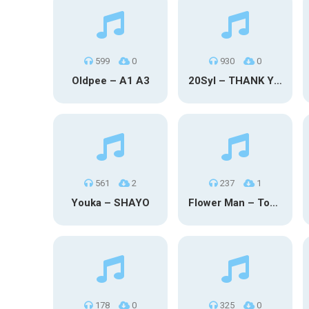
599
0
930
0
Oldpee – A1 A3
20Syl – THANK YOU
561
2
237
1
Youka – SHAYO
Flower Man – Toby Fox
178
0
325
0