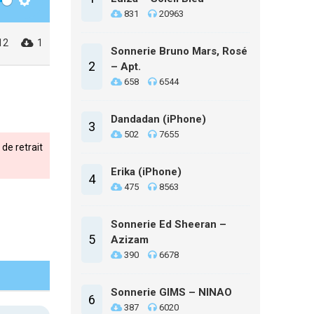
Settings
831
20963
12
1
Sonnerie Bruno Mars, Rosé
2
– Apt.
658
6544
Dandadan (iPhone)
3
502
7655
de retrait
Erika (iPhone)
4
475
8563
Sonnerie Ed Sheeran –
5
Azizam
390
6678
Sonnerie GIMS – NINAO
6
387
6020