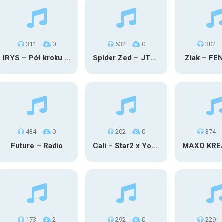
311
0
632
0
302
IRYS – Pół kroku stąd
Spider Zed – JTM OU TG
Ziak – FE
434
0
202
0
374
Future – Radio
Cali – Star2 x Young Henny
173
2
292
0
229