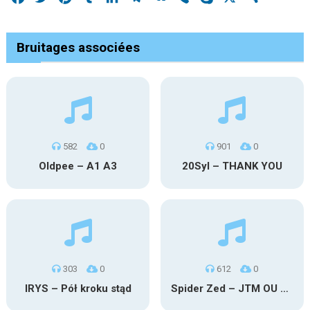
Bruitages associées
582
0
901
0
Oldpee – A1 A3
20Syl – THANK YOU
303
0
612
0
IRYS – Pół kroku stąd
Spider Zed – JTM OU TG