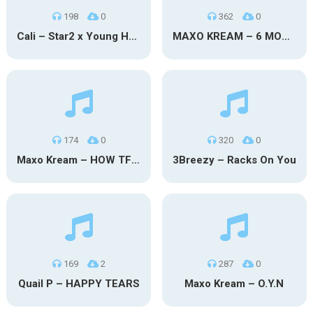
198
0
362
0
Cali – Star2 x Young Henny
MAXO KREAM – 6 MONTHS CLEAN
174
0
320
0
Maxo Kream – HOW TF I’M LUCKY
3Breezy – Racks On You
169
2
287
0
Quail P – HAPPY TEARS
Maxo Kream – O.Y.N