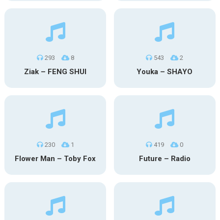
293
8
543
2
Ziak – FENG SHUI
Youka – SHAYO
230
1
419
0
Flower Man – Toby Fox
Future – Radio