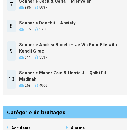
Sonnerie Jeck & Carla – M’envoler
7
385
5937
Sonnerie Doechii – Anxiety
8
316
5750
Sonnerie Andrea Bocelli – Je Vis Pour Elle with
9
Kendji Girac
311
5537
Sonnerie Maher Zain & Harris J – Qalbi Fil
10
Madinah
253
4906
Catégorie de bruitages
Accidents
Alarme