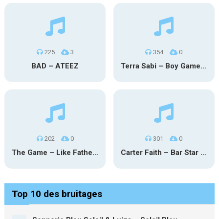
225
3
354
0
BAD – ATEEZ
Terra Sabi – Boy Game X Marcia Cruz
202
0
301
0
The Game – Like Father Like Daughter
Carter Faith – Bar Star Vevo
Top 10 des bruitages