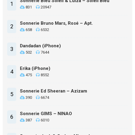
Sonnerie Bleu Soleil & Luiza – Soleil Bleu
1
831
20947
Sonnerie Bruno Mars, Rosé – Apt.
2
658
6532
Dandadan (iPhone)
3
502
7644
Erika (iPhone)
4
475
8552
Sonnerie Ed Sheeran – Azizam
5
390
6674
Sonnerie GIMS – NINAO
6
387
6010