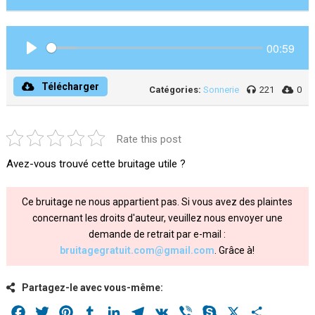
00:59
Play
Télécharger
Catégories:
Sonnerie
221
0
Rate this post
Avez-vous trouvé cette bruitage utile ?
Ce bruitage ne nous appartient pas. Si vous avez des plaintes
concernant les droits d'auteur, veuillez nous envoyer une
demande de retrait par e-mail :
bruitagegratuit.com@gmail.com
. Grâce à!
Partagez-le avec vous-même:
Facebook
Twitter
Pinterest
Tumblr
LinkedIn
Telegram
VK
Viber
Skype
X
Share