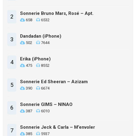
Sonnerie Bruno Mars, Rosé – Apt.
2
658
6532
Dandadan (iPhone)
3
502
7644
Erika (iPhone)
4
475
8552
Sonnerie Ed Sheeran – Azizam
5
390
6674
Sonnerie GIMS – NINAO
6
387
6010
Sonnerie Jeck & Carla – M’envoler
7
385
5937