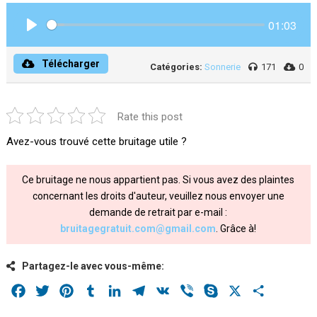
01:03
Play
Télécharger
Catégories:
Sonnerie
171
0
Rate this post
Avez-vous trouvé cette bruitage utile ?
Ce bruitage ne nous appartient pas. Si vous avez des plaintes
concernant les droits d'auteur, veuillez nous envoyer une
demande de retrait par e-mail :
bruitagegratuit.com@gmail.com
. Grâce à!
Partagez-le avec vous-même:
Facebook
Twitter
Pinterest
Tumblr
LinkedIn
Telegram
VK
Viber
Skype
X
Share