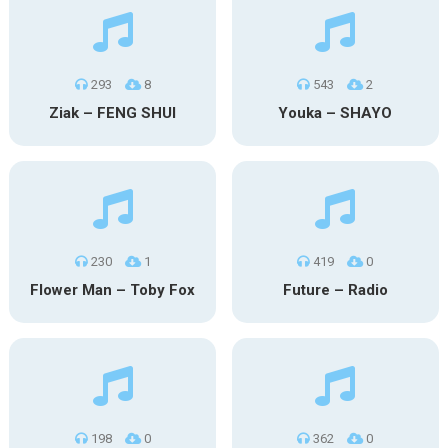
293
8
543
2
Ziak – FENG SHUI
Youka – SHAYO
230
1
419
0
Flower Man – Toby Fox
Future – Radio
198
0
362
0