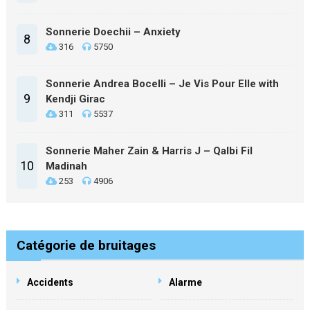
Sonnerie Doechii – Anxiety
8
316
5750
Sonnerie Andrea Bocelli – Je Vis Pour Elle with
9
Kendji Girac
311
5537
Sonnerie Maher Zain & Harris J – Qalbi Fil
10
Madinah
253
4906
Catégorie de bruitages
Accidents
Alarme