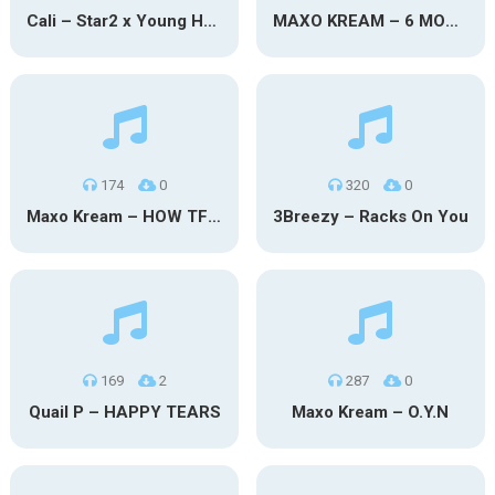
Cali – Star2 x Young Henny
MAXO KREAM – 6 MONTHS CLEAN
174
0
320
0
Maxo Kream – HOW TF I’M LUCKY
3Breezy – Racks On You
169
2
287
0
Quail P – HAPPY TEARS
Maxo Kream – O.Y.N