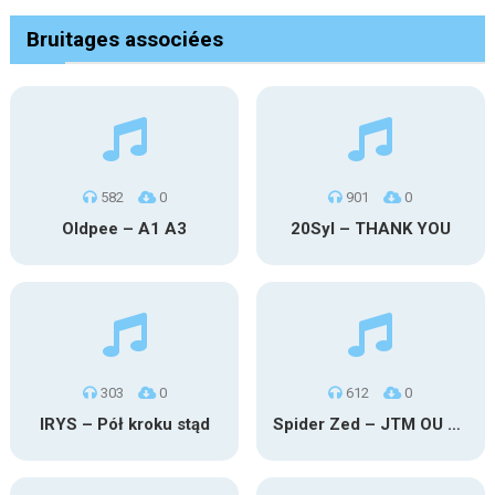
Bruitages associées
582
0
901
0
Oldpee – A1 A3
20Syl – THANK YOU
303
0
612
0
IRYS – Pół kroku stąd
Spider Zed – JTM OU TG