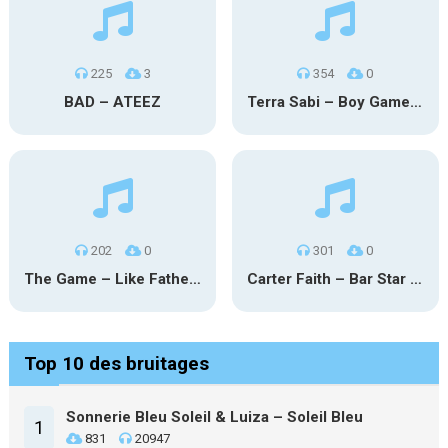
225
3
354
0
BAD – ATEEZ
Terra Sabi – Boy Game X Marcia Cruz
202
0
301
0
The Game – Like Father Like Daughter
Carter Faith – Bar Star Vevo
Top 10 des bruitages
Sonnerie Bleu Soleil & Luiza – Soleil Bleu
1
831
20947