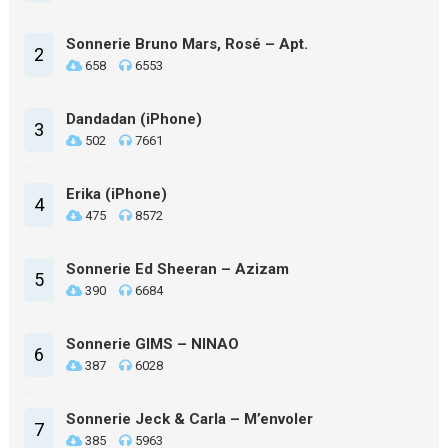
Sonnerie Bruno Mars, Rosé – Apt.
2
658
6553
Dandadan (iPhone)
3
502
7661
Erika (iPhone)
4
475
8572
Sonnerie Ed Sheeran – Azizam
5
390
6684
Sonnerie GIMS – NINAO
6
387
6028
Sonnerie Jeck & Carla – M’envoler
7
385
5963