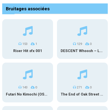
Bruitages associées
153
1
129
0
Riser Hit sfx 001
DESCENT Whoosh – Long
143
0
271
0
Futari No Kimochi (OST Inuyasha)
The End of Oak Street Trailer