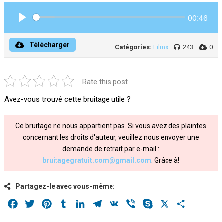
00:46
Play
Télécharger
Catégories:
Films
243
0
Rate this post
Avez-vous trouvé cette bruitage utile ?
Ce bruitage ne nous appartient pas. Si vous avez des plaintes
concernant les droits d'auteur, veuillez nous envoyer une
demande de retrait par e-mail :
bruitagegratuit.com@gmail.com
. Grâce à!
Partagez-le avec vous-même:
Facebook
Twitter
Pinterest
Tumblr
LinkedIn
Telegram
VK
Viber
Skype
X
Share