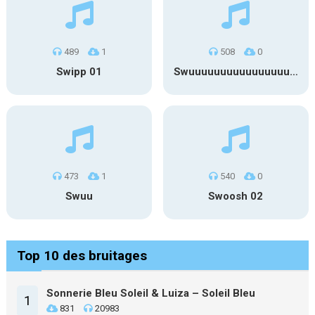
489
1
508
0
Swipp 01
Swuuuuuuuuuuuuuuuuuuuuuu
473
1
540
0
Swuu
Swoosh 02
Top 10 des bruitages
Sonnerie Bleu Soleil & Luiza – Soleil Bleu
1
831
20983