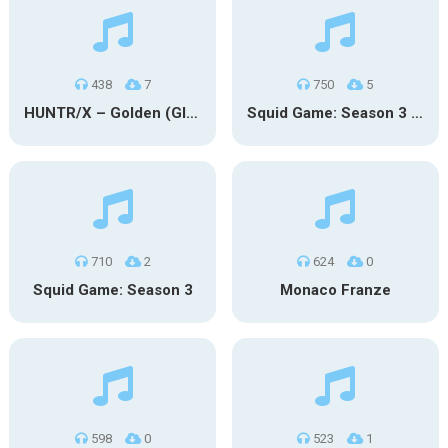
438
7
750
5
HUNTR/X – Golden (Glowin’ Version)
Squid Game: Season 3 | Final Games
710
2
624
0
Squid Game: Season 3
Monaco Franze
598
0
523
1