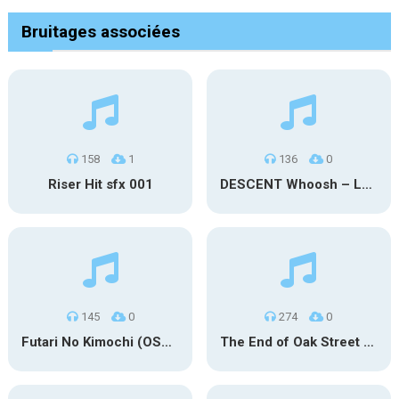
Bruitages associées
158
1
136
0
Riser Hit sfx 001
DESCENT Whoosh – Long
145
0
274
0
Futari No Kimochi (OST Inuyasha)
The End of Oak Street Trailer