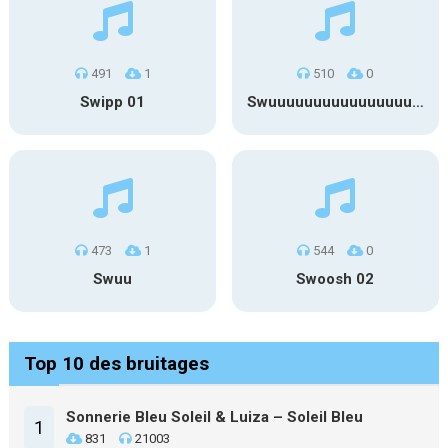
491
1
510
0
Swipp 01
Swuuuuuuuuuuuuuuuuuuuuuu
473
1
544
0
Swuu
Swoosh 02
Top 10 des bruitages
Sonnerie Bleu Soleil & Luiza – Soleil Bleu
1
831
21003