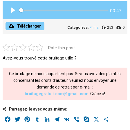
00:47
Play
Télécharger
Catégories:
Films
253
0
Rate this post
Avez-vous trouvé cette bruitage utile ?
Ce bruitage ne nous appartient pas. Si vous avez des plaintes
concernant les droits d'auteur, veuillez nous envoyer une
demande de retrait par e-mail :
bruitagegratuit.com@gmail.com
. Grâce à!
Partagez-le avec vous-même:
Facebook
Twitter
Pinterest
Tumblr
LinkedIn
Telegram
VK
Viber
Skype
X
Share