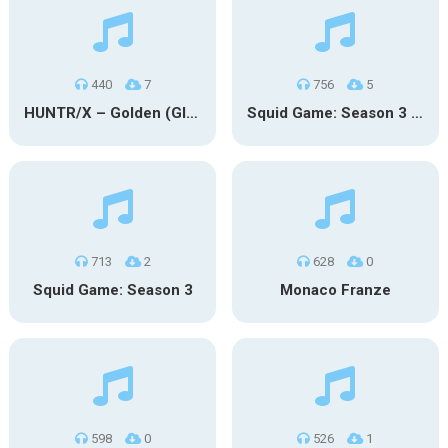
440
7
756
5
HUNTR/X – Golden (Glowin’ Version)
Squid Game: Season 3 | Final Games
713
2
628
0
Squid Game: Season 3
Monaco Franze
598
0
526
1