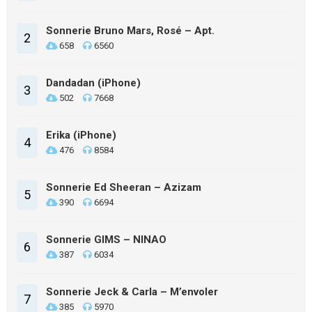
Sonnerie Bruno Mars, Rosé – Apt.
2
658
6560
Dandadan (iPhone)
3
502
7668
Erika (iPhone)
4
476
8584
Sonnerie Ed Sheeran – Azizam
5
390
6694
Sonnerie GIMS – NINAO
6
387
6034
Sonnerie Jeck & Carla – M’envoler
7
385
5970