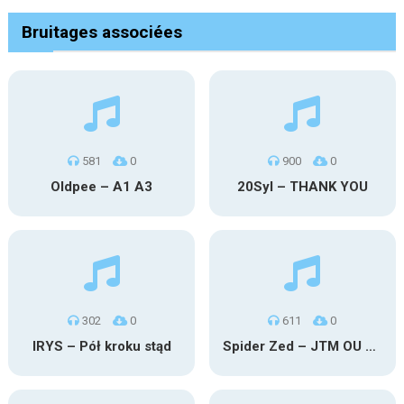
Bruitages associées
581
0
900
0
Oldpee – A1 A3
20Syl – THANK YOU
302
0
611
0
IRYS – Pół kroku stąd
Spider Zed – JTM OU TG