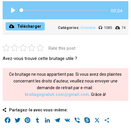
00:24
Play
Télécharger
Catégories:
Sonnerie
1085
74
Rate this post
Avez-vous trouvé cette bruitage utile ?
Ce bruitage ne nous appartient pas. Si vous avez des plaintes
concernant les droits d'auteur, veuillez nous envoyer une
demande de retrait par e-mail :
bruitagegratuit.com@gmail.com
. Grâce à!
Partagez-le avec vous-même:
Facebook
Twitter
Pinterest
Tumblr
LinkedIn
Telegram
VK
Viber
Skype
X
Share