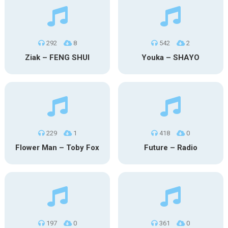
292
8
542
2
Ziak – FENG SHUI
Youka – SHAYO
229
1
418
0
Flower Man – Toby Fox
Future – Radio
197
0
361
0