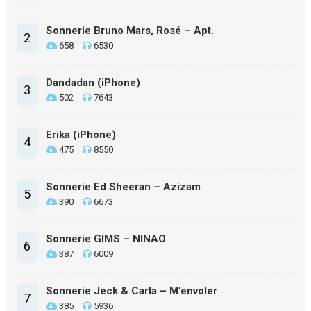
Sonnerie Bruno Mars, Rosé – Apt.
2
658
6530
Dandadan (iPhone)
3
502
7643
Erika (iPhone)
4
475
8550
Sonnerie Ed Sheeran – Azizam
5
390
6673
Sonnerie GIMS – NINAO
6
387
6009
Sonnerie Jeck & Carla – M’envoler
7
385
5936