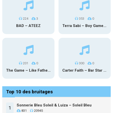
224
3
353
0
BAD – ATEEZ
Terra Sabi – Boy Game X Marcia Cruz
201
0
300
0
The Game – Like Father Like Daughter
Carter Faith – Bar Star Vevo
Top 10 des bruitages
Sonnerie Bleu Soleil & Luiza – Soleil Bleu
1
831
20945