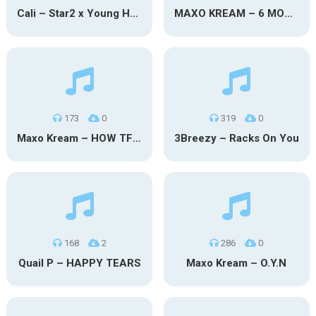
Cali – Star2 x Young Henny
MAXO KREAM – 6 MONTHS CLEAN
173
0
319
0
Maxo Kream – HOW TF I’M LUCKY
3Breezy – Racks On You
168
2
286
0
Quail P – HAPPY TEARS
Maxo Kream – O.Y.N