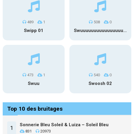
489
1
508
0
Swipp 01
Swuuuuuuuuuuuuuuuuuuuuuu
473
1
540
0
Swuu
Swoosh 02
Top 10 des bruitages
Sonnerie Bleu Soleil & Luiza – Soleil Bleu
1
831
20973