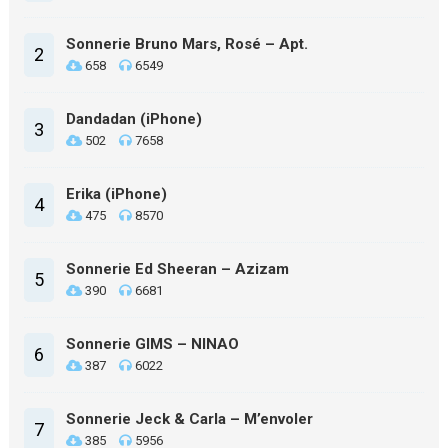
Sonnerie Bruno Mars, Rosé – Apt.
2
658
6549
Dandadan (iPhone)
3
502
7658
Erika (iPhone)
4
475
8570
Sonnerie Ed Sheeran – Azizam
5
390
6681
Sonnerie GIMS – NINAO
6
387
6022
Sonnerie Jeck & Carla – M’envoler
7
385
5956