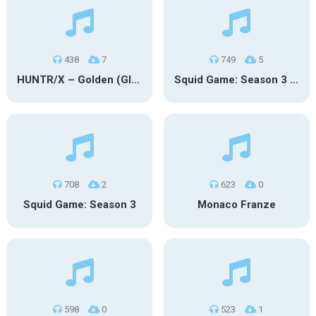
438
7
749
5
HUNTR/X – Golden (Glowin’ Version)
Squid Game: Season 3 | Final Games
708
2
623
0
Squid Game: Season 3
Monaco Franze
598
0
523
1