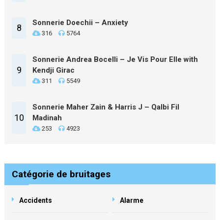
Sonnerie Doechii – Anxiety
8
316
5764
Sonnerie Andrea Bocelli – Je Vis Pour Elle with
9
Kendji Girac
311
5549
Sonnerie Maher Zain & Harris J – Qalbi Fil
10
Madinah
253
4923
Catégorie de bruitages
Accidents
Alarme