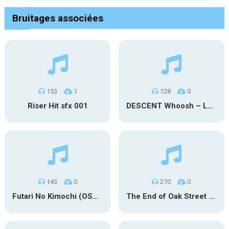
Bruitages associées
153
1
128
0
Riser Hit sfx 001
DESCENT Whoosh – Long
143
0
270
0
Futari No Kimochi (OST Inuyasha)
The End of Oak Street Trailer