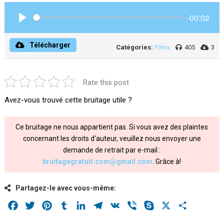
-00:02
Play
Télécharger
Catégories:
Films
405
3
Rate this post
Avez-vous trouvé cette bruitage utile ?
Ce bruitage ne nous appartient pas. Si vous avez des plaintes
concernant les droits d'auteur, veuillez nous envoyer une
demande de retrait par e-mail :
bruitagegratuit.com@gmail.com
. Grâce à!
Partagez-le avec vous-même:
Facebook
Twitter
Pinterest
Tumblr
LinkedIn
Telegram
VK
Viber
Skype
X
Share