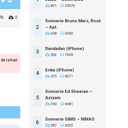
Settings
831
20976
78
0
Sonnerie Bruno Mars, Rosé
2
– Apt.
658
6550
Dandadan (iPhone)
3
502
7659
de retrait
Erika (iPhone)
4
475
8571
Sonnerie Ed Sheeran –
5
Azizam
390
6681
Sonnerie GIMS – NINAO
6
387
6023