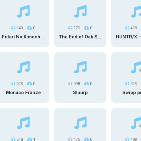
143
0
270
0
438
Futari No Kimochi (OST Inuyasha)
The End of Oak Street Trailer
623
0
598
0
523
Monaco Franze
Sluurp
Swipp p
518
1
476
0
489