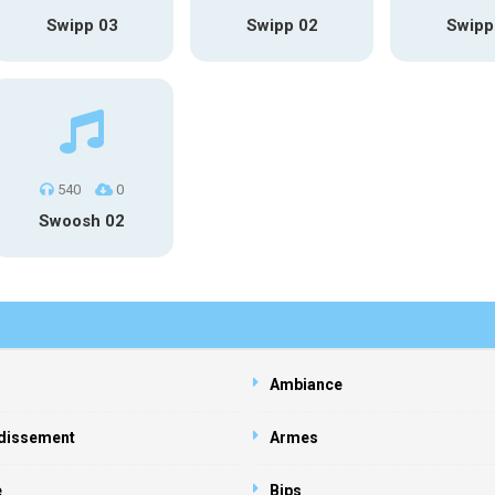
Swipp 03
Swipp 02
Swipp
540
0
Swoosh 02
Ambiance
dissement
Armes
e
Bips