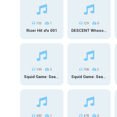
153
1
129
0
Riser Hit sfx 001
DESCENT Whoosh – Long
749
5
708
2
Squid Game: Season 3 | Final Games
Squid Game: Season 3
490
1
478
0