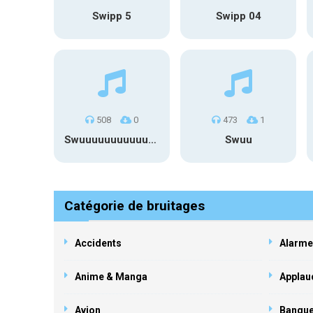
Swipp 5
Swipp 04
508
0
473
1
Swuuuuuuuuuuuuuuuuuuuuuu
Swuu
Catégorie de bruitages
Accidents
Alarme
Anime & Manga
Applau
Avion
Banqu