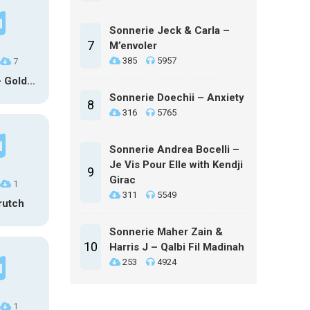
Sonnerie Jeck & Carla –
7
M’envoler
385
5957
7
HUNTR/X – Golden (Glowin’ Version)
Sonnerie Doechii – Anxiety
8
316
5765
Sonnerie Andrea Bocelli –
Je Vis Pour Elle with Kendji
9
Girac
1
311
5549
rutch
Sonnerie Maher Zain &
10
Harris J – Qalbi Fil Madinah
253
4924
1