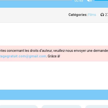
00:49
Mute
Catégories:
Films
2
ntes concernant les droits d'auteur, veuillez nous envoyer une demande 
itagegratuit.com@gmail.com
. Grâce à!
Share