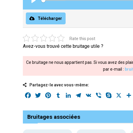
Play
Télécharger
Rate this post
Avez-vous trouvé cette bruitage utile ?
Ce bruitage ne nous appartient pas. Si vous avez des plai
par e-mail :
bru
Partagez-le avec vous-même:
Facebook
Twitter
Pinterest
Tumblr
LinkedIn
Telegram
VK
Viber
Skype
X
Bruitages associées