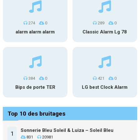
274
0
289
0
alarm alarm alarm
Classic Alarm Lg 78
384
0
421
0
Bips de porte TER
LG best Clock Alarm
Top 10 des bruitages
Sonnerie Bleu Soleil & Luiza – Soleil Bleu
1
831
20981