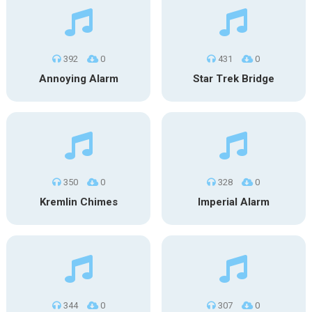
392
0
431
0
Annoying Alarm
Star Trek Bridge
350
0
328
0
Kremlin Chimes
Imperial Alarm
344
0
307
0