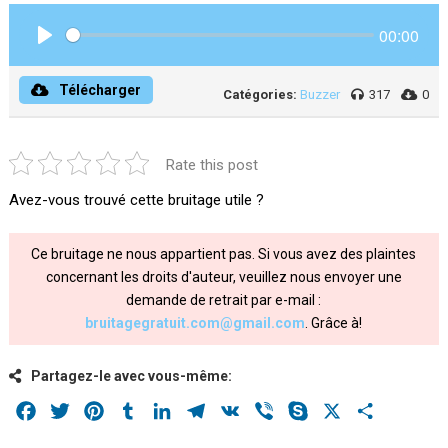
00:00
Play
Télécharger
Catégories:
Buzzer
317
0
Rate this post
Avez-vous trouvé cette bruitage utile ?
Ce bruitage ne nous appartient pas. Si vous avez des plaintes
concernant les droits d'auteur, veuillez nous envoyer une
demande de retrait par e-mail :
bruitagegratuit.com@gmail.com
. Grâce à!
Partagez-le avec vous-même:
Facebook
Twitter
Pinterest
Tumblr
LinkedIn
Telegram
VK
Viber
Skype
X
Share