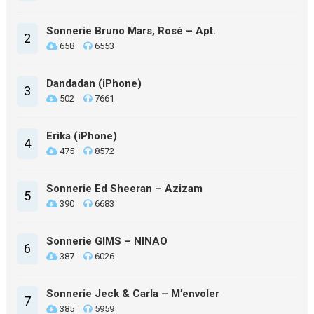
Sonnerie Bruno Mars, Rosé – Apt.
2
658
6553
Dandadan (iPhone)
3
502
7661
Erika (iPhone)
4
475
8572
Sonnerie Ed Sheeran – Azizam
5
390
6683
Sonnerie GIMS – NINAO
6
387
6026
Sonnerie Jeck & Carla – M’envoler
7
385
5959