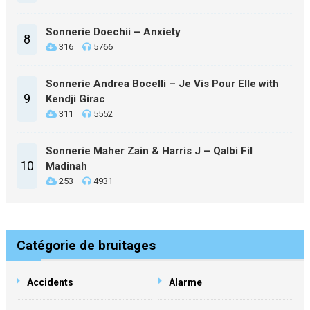
Sonnerie Doechii – Anxiety
8
316
5766
Sonnerie Andrea Bocelli – Je Vis Pour Elle with
9
Kendji Girac
311
5552
Sonnerie Maher Zain & Harris J – Qalbi Fil
10
Madinah
253
4931
Catégorie de bruitages
Accidents
Alarme