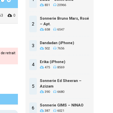
Settings
831
20966
63
0
Sonnerie Bruno Mars, Rosé
2
– Apt.
658
6547
Dandadan (iPhone)
3
502
7656
de retrait
Erika (iPhone)
4
475
8569
Sonnerie Ed Sheeran –
5
Azizam
390
6680
Sonnerie GIMS – NINAO
6
387
6021