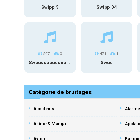
Swipp 5
Swipp 04
507
0
471
1
Swuuuuuuuuuuuuuuuuuuuuuu
Swuu
Catégorie de bruitages
Accidents
Alarme
Anime & Manga
Applau
Avion
Banqu