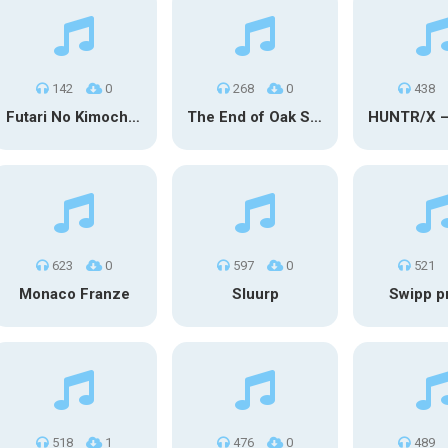
142
0
268
0
438
Futari No Kimochi (OST Inuyasha)
The End of Oak Street Trailer
623
0
597
0
521
Monaco Franze
Sluurp
Swipp p
518
1
476
0
489