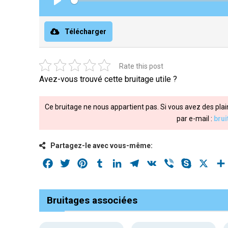
Play
Télécharger
Rate this post
Avez-vous trouvé cette bruitage utile ?
Ce bruitage ne nous appartient pas. Si vous avez des plai
par e-mail :
bru
Partagez-le avec vous-même:
Facebook
Twitter
Pinterest
Tumblr
LinkedIn
Telegram
VK
Viber
Skype
X
Bruitages associées