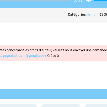
-00:18
Mute
Catégories:
Films
2
ntes concernant les droits d'auteur, veuillez nous envoyer une demande 
itagegratuit.com@gmail.com
. Grâce à!
Share