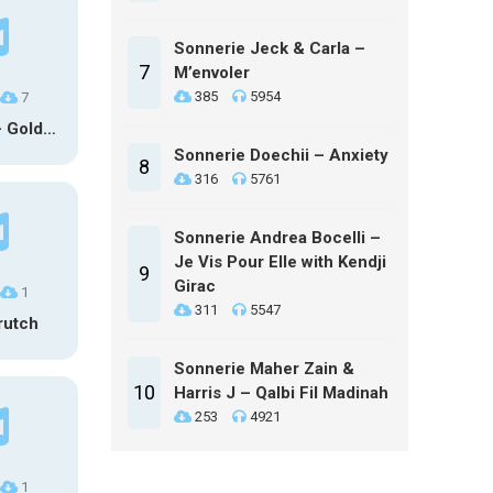
Sonnerie Jeck & Carla –
7
M’envoler
385
5954
7
HUNTR/X – Golden (Glowin’ Version)
Sonnerie Doechii – Anxiety
8
316
5761
Sonnerie Andrea Bocelli –
Je Vis Pour Elle with Kendji
9
Girac
1
311
5547
rutch
Sonnerie Maher Zain &
10
Harris J – Qalbi Fil Madinah
253
4921
1