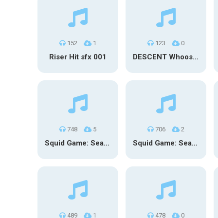
152
1
123
0
Riser Hit sfx 001
DESCENT Whoosh – Long
748
5
706
2
Squid Game: Season 3 | Final Games
Squid Game: Season 3
489
1
478
0